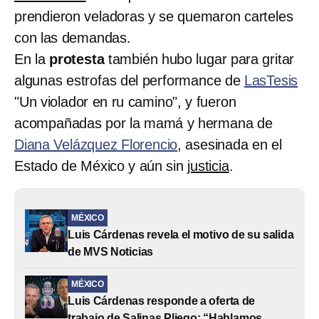
prendieron veladoras y se quemaron carteles
con las demandas.
En la
protesta
también hubo lugar para gritar
algunas estrofas del performance de
LasTesis
"Un violador en ru camino", y fueron
acompañadas por la mamá y hermana de
Diana Velázquez Florencio
, asesinada en el
Estado de México y aún sin
justicia
.
MÉXICO
Luis Cárdenas revela el motivo de su salida
de MVS Noticias
MÉXICO
Luis Cárdenas responde a oferta de
trabajo de Salinas Pliego: “Hablamos