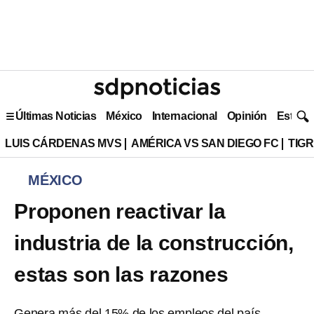
Últimas Noticias
México
Internacional
Opinión
Estilo 
LUIS CÁRDENAS MVS
AMÉRICA VS SAN DIEGO FC
TIG
MÉXICO
Proponen reactivar la
industria de la construcción,
estas son las razones
Genera más del 15% de los empleos del país