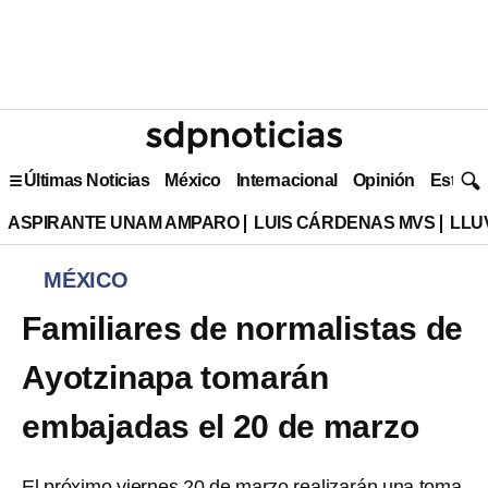
Últimas Noticias
México
Internacional
Opinión
Estilo 
ASPIRANTE UNAM AMPARO
LUIS CÁRDENAS MVS
LLU
MÉXICO
Familiares de normalistas de
Ayotzinapa tomarán
embajadas el 20 de marzo
El próximo viernes 20 de marzo realizarán una toma