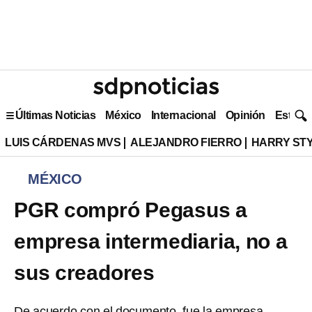
Últimas Noticias
México
Internacional
Opinión
Estilo 
LUIS CÁRDENAS MVS
ALEJANDRO FIERRO
HARRY ST
MÉXICO
PGR compró Pegasus a
empresa intermediaria, no a
sus creadores
De acuerdo con el documento, fue la empresa