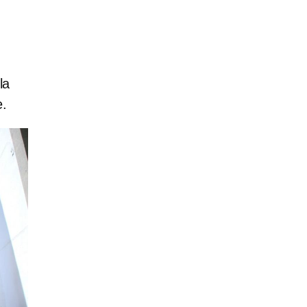
la
e.