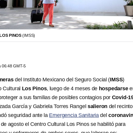
LOS PINOS
(IMSS)
as 06:48 GMT-5
meras
del Instituto Mexicano del Seguro Social (
IMSS
)
 Cultural
Los Pinos
, luego de 4 meses de
hospedarse
e
proteger a sus familias de posibles contagios por
Covid-1
zada García y Gabriela Torres Rangel
salieron
del recinto
rindó seguridad ante la
Emergencia Sanitaria
del
coronavir
de agosto el Centro Cultural Los Pinos se habilitó para