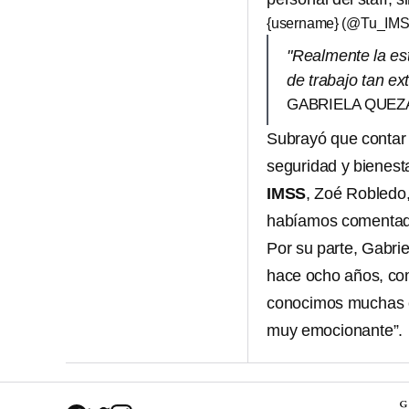
{username} (@Tu_IM
"Realmente la es
de trabajo tan ex
GABRIELA QUEZ
Subrayó que contar 
seguridad y bienesta
IMSS
, Zoé Robledo,
habíamos comentado,
Por su parte, Gabri
hace ocho años, com
conocimos muchas c
muy emocionante”.