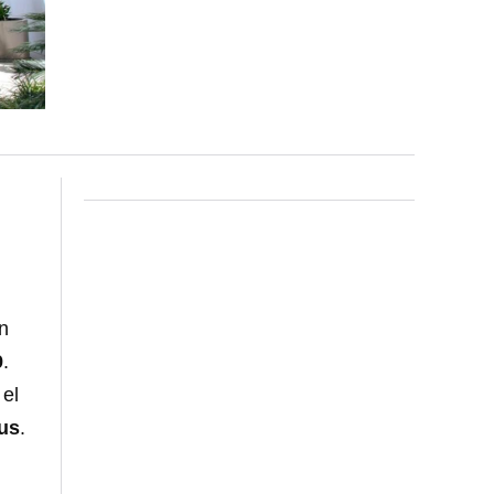
n
9
.
 el
us
.