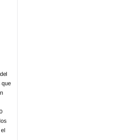
del
 que
en
0
dos
 el