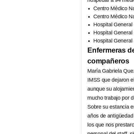
hospedar a 94 médi
Centro Médico Na
Centro Médico Na
Hospital General 
Hospital General 
Hospital General
Enfermeras d
compañeros
María Gabriela Quez
IMSS que dejaron el
aunque su alojamien
mucho trabajo por d
Sobre su estancia e
años de antigüedad 
los que nos prestaro
personal del staff, s