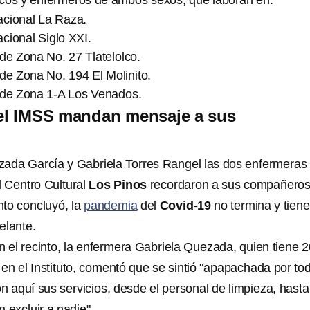
cos y enfermeros de ambos sexos, que laboran en:
cional La Raza.
cional Siglo XXI.
de Zona No. 27 Tlatelolco.
de Zona No. 194 El Molinito.
 de Zona 1-A Los Venados.
el IMSS mandan mensaje a sus
ada García y Gabriela Torres Rangel las dos enfermeras 
 Centro Cultural
Los Pinos
recordaron a sus compañeros
to concluyó, la
pandemia
del
Covid-19
no termina y tien
elante.
n el recinto, la enfermera Gabriela Quezada, quien tiene 2
en el Instituto, comentó que se sintió "apapachada por to
n aquí sus servicios, desde el personal de limpieza, hasta
in excluir a nadie".