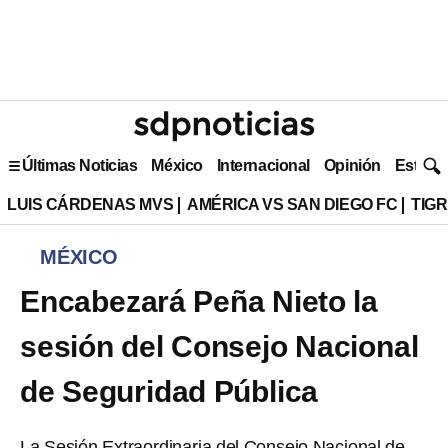
Últimas Noticias
México
Internacional
Opinión
Estilo 
LUIS CÁRDENAS MVS
AMÉRICA VS SAN DIEGO FC
TIG
MÉXICO
Encabezará Peña Nieto la
sesión del Consejo Nacional
de Seguridad Pública
La Sesión Extraordinaria del Consejo Nacional de