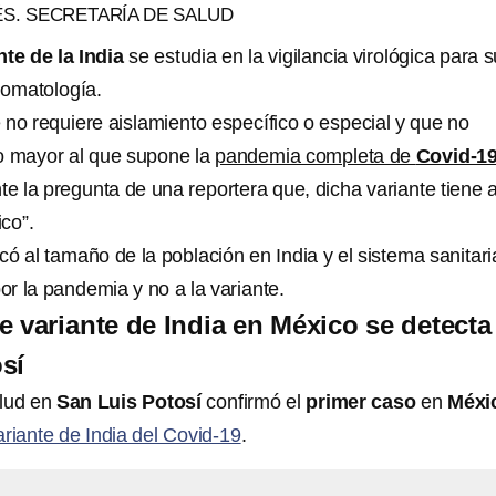
S. SECRETARÍA DE SALUD
nte de la India
se estudia en la vigilancia virológica para s
tomatología.
 no requiere aislamiento específico o especial y que no
o mayor al que supone la
pandemia completa de
Covid-1
te la pregunta de una reportera que, dicha variante tiene a
ico”.
ó al tamaño de la población en India y el sistema sanitaria
por la pandemia y no a la variante.
e variante de India en México se detecta
sí
alud en
San Luis Potosí
confirmó el
primer caso
en
Méxi
ariante de India del Covid-19
.