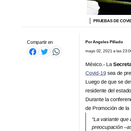
PRUEBAS DE COVI
Por
Angeles Pillado
Compartir en
mayo 02, 2021 a las 23:
México.- La
Secreta
Covid-19
sea de pre
Luego de que se det
residente del estad
Durante la conferenc
de Promoción de la 
“La variante que 
preocupación –as