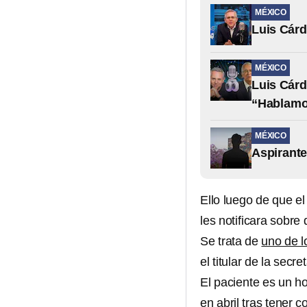
MÉXICO
Luis Cárd
MÉXICO
Luis Cárd
“Hablamo
MÉXICO
Aspirante
Ello luego de que e
les notificara sobre
Se trata de
uno de l
el titular de la secr
El paciente es un h
en abril tras tener 