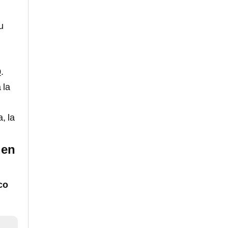
u
9
.
 la
, la
 en
co