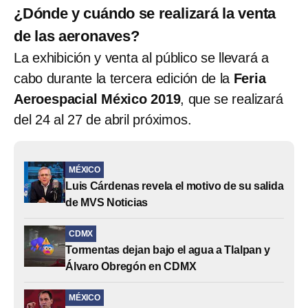
¿Dónde y cuándo se realizará la venta
de las aeronaves?
La exhibición y venta al público se llevará a
cabo durante la tercera edición de la
Feria
Aeroespacial México 2019
, que se realizará
del 24 al 27 de abril próximos.
MÉXICO
Luis Cárdenas revela el motivo de su salida
de MVS Noticias
CDMX
Tormentas dejan bajo el agua a Tlalpan y
Álvaro Obregón en CDMX
MÉXICO