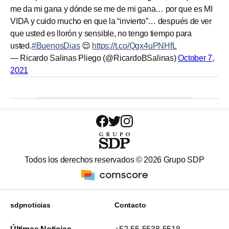
me da mi gana y dónde se me de mi gana… por que es MI
VIDA y cuido mucho en que la “invierto”… después de ver
que usted es llorón y sensible, no tengo tiempo para
usted.
#BuenosDias
😌
https://t.co/Qgx4uPNHfL
— Ricardo Salinas Pliego (@RicardoBSalinas)
October 7,
2021
Todos los derechos reservados ©
2026
Grupo SDP
sdpnoticias
Contacto