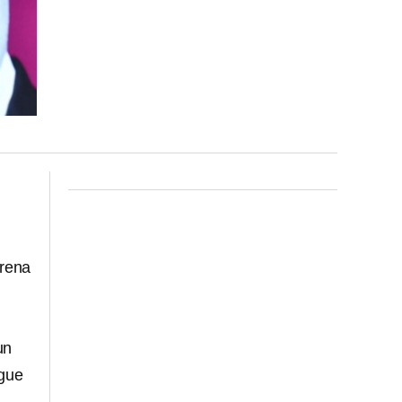
orena
un
igue