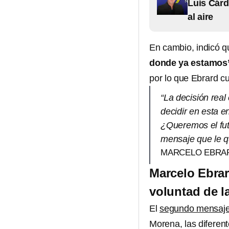
Luis Cárd
al aire
En cambio, indicó 
donde ya estamos”
por lo que Ebrard c
“La decisión real
decidir en esta e
¿Queremos el fut
mensaje que le qu
MARCELO EBRA
Marcelo Ebrar
voluntad de la
El
segundo mensaje
Morena, las diferen