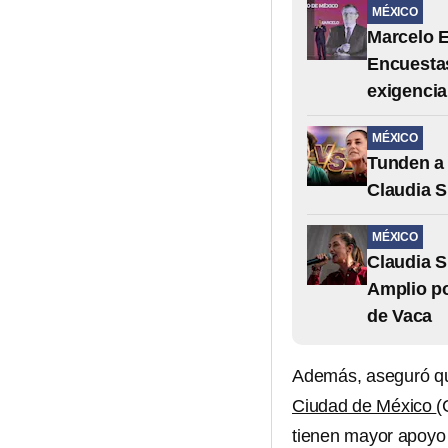
MÉXICO
Marcelo E
Encuestas
exigencia
MÉXICO
Tunden a 
Claudia S
MÉXICO
Claudia S
Amplio po
de Vaca
Además, aseguró 
Ciudad de México
(
tienen mayor apoyo 