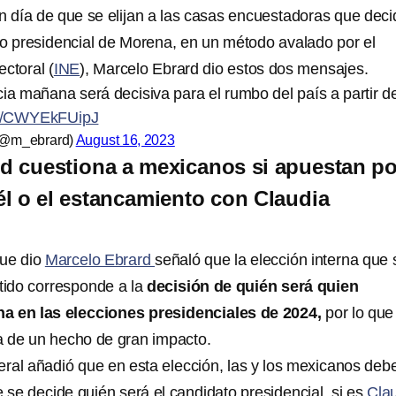
 día de que se elijan a las casas encuestadoras que deci
to presidencial de Morena, en un método avalado por el
ectoral (
INE
), Marcelo Ebrard dio estos dos mensajes.
ia mañana será decisiva para el rumbo del país a partir d
om/CWYEkFUipJ
(@m_ebrard)
August 16, 2023
d cuestiona a mexicanos si apuestan po
 él o el estancamiento con Claudia
que dio
Marcelo Ebrard
señaló que la elección interna que 
rtido corresponde a la
decisión de quién será quien
a en las elecciones presidenciales de 2024,
por lo que
a de un hecho de gran impacto.
deral añadió que en esta elección, las y los mexicanos deb
 se decide quién será el candidato presidencial, si es
Cla