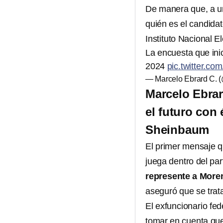
De manera que, a un
quién es el candida
Instituto Nacional El
La encuesta que inic
2024
pic.twitter.c
— Marcelo Ebrard C. 
Marcelo Ebrar
el futuro con
Sheinbaum
El primer mensaje 
juega dentro del pa
represente a Moren
aseguró que se trat
El exfuncionario fe
tomar en cuenta que