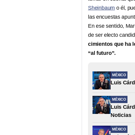
Sheinbaum
o él, pu
las encuestas apunt
En ese sentido, Mar
de ser electo candi
cimientos que ha lo
“al futuro”.
MÉXICO
Luis Cárd
MÉXICO
Luis Cár
Noticias
MÉXICO