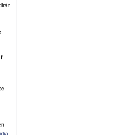
dirán
e
r
se
en
udia