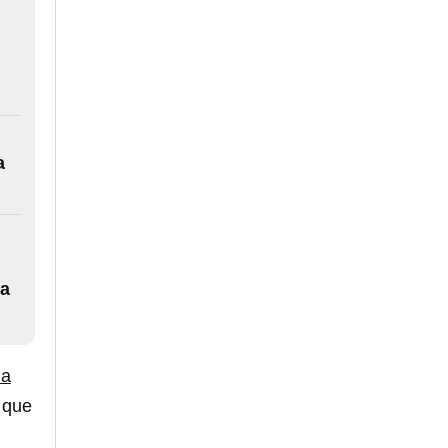
a
za
la
 que