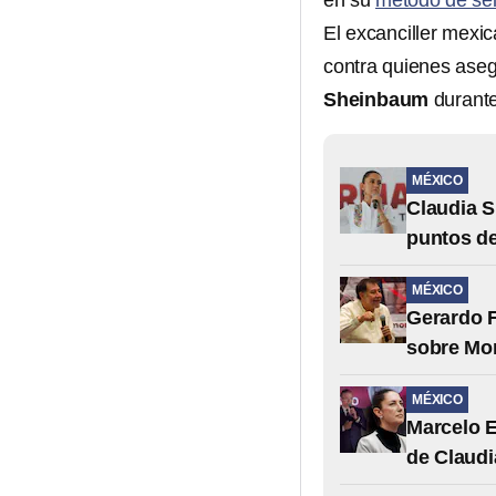
en su
método de sel
El excanciller mexi
contra quienes ase
Sheinbaum
durante
MÉXICO
Claudia 
puntos de
MÉXICO
Gerardo 
sobre Mor
MÉXICO
Marcelo E
de Claud