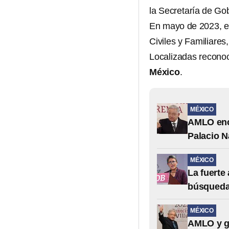
la Secretaría de Go
En mayo de 2023, e
Civiles y Familiare
Localizadas reconoc
México
.
MÉXICO
AMLO enc
Palacio N
MÉXICO
La fuerte
búsqueda,
MÉXICO
AMLO y g