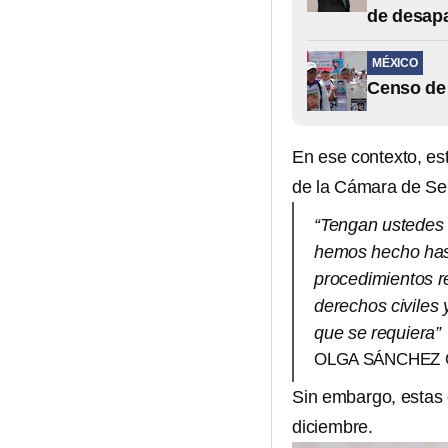
de desap
MÉXICO
Censo de 
En ese contexto, est
de la Cámara de S
“Tengan ustedes 
hemos hecho hast
procedimientos r
derechos civiles
que se requiera”
OLGA SÁNCHEZ
Sin embargo, estas 
diciembre.