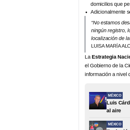
domicilios que p
Adicionalmente s
“No estamos desa
ningún registro,
localización de 
LUISA MARÍA AL
La
Estrategia Nac
el Gobierno de la C
información a nivel d
MÉXICO
Luis Cárd
al aire
MÉXICO