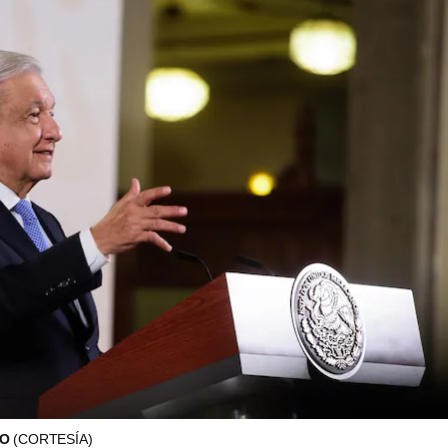
LO
(CORTESÍA)