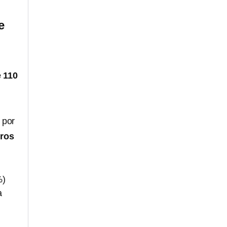
e
 110
 por
tros
%)
a