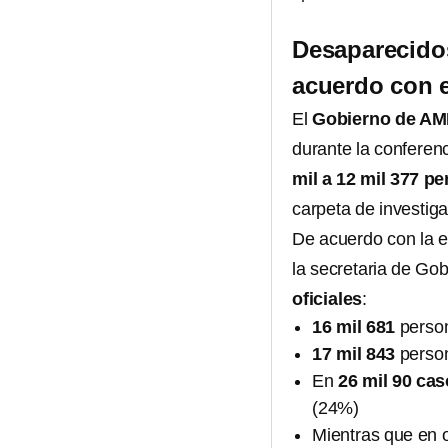
Desaparecidos
acuerdo con 
El
Gobierno de AM
durante la conferen
mil a 12 mil 377 p
carpeta de investig
De acuerdo con la 
la secretaria de Go
oficiales
:
16 mil 681
person
17 mil 843
person
En
26 mil 90 ca
(24%)
Mientras que en 