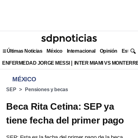
Últimas Noticias
México
Internacional
Opinión
Estilo 
ENFERMEDAD JORGE MESSI
INTER MIAMI VS MONTERR
MÉXICO
SEP
Pensiones y becas
Beca Rita Cetina: SEP ya
tiene fecha del primer pago
SEP: Esta es la fecha del primer pago de la beca