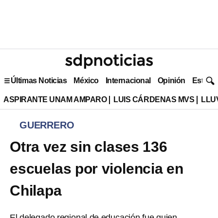
Últimas Noticias
México
Internacional
Opinión
Estilo 
ASPIRANTE UNAM AMPARO
LUIS CÁRDENAS MVS
LLU
GUERRERO
Otra vez sin clases 136
escuelas por violencia en
Chilapa
El delegado regional de educación fue quien