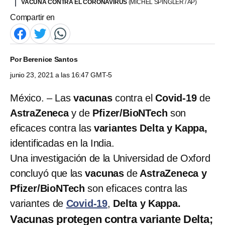
VACUNA CONTRA EL CORONAVIRUS
(MICHEL SPINGLER / AP)
Compartir en
Por
Berenice Santos
junio 23, 2021 a las 16:47 GMT-5
México. – Las
vacunas
contra el
Covid-19
de
AstraZeneca
y de
Pfizer/BioNTech
son
eficaces contra las
variantes Delta y Kappa,
identificadas en la India.
Una investigación de la Universidad de Oxford
concluyó que las
vacunas
de
AstraZeneca y
Pfizer/BioNTech
son eficaces contra las
variantes de
Covid-19
,
Delta y Kappa.
Vacunas protegen contra variante Delta;