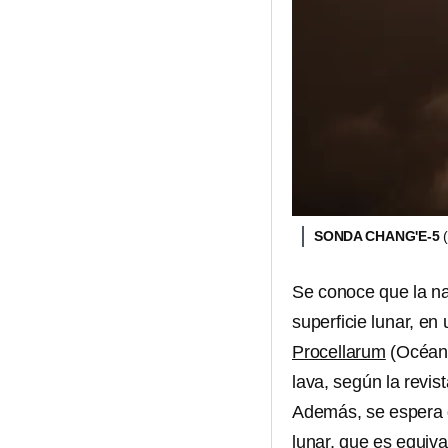
SONDA CHANG'E-5
Se conoce que la n
superficie lunar, e
Procellarum
(Océano
lava, según la revis
Además, se espera 
lunar, que es equiva