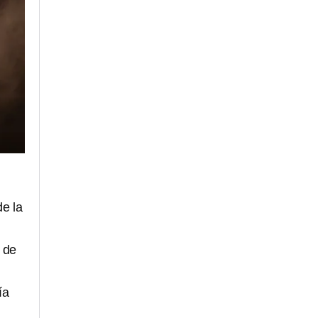
de la
 de
ía