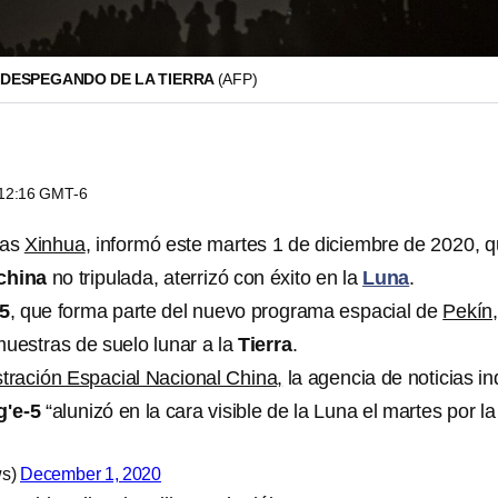
 DESPEGANDO DE LA TIERRA
(AFP)
s 12:16 GMT-6
ias
Xinhua
, informó este martes 1 de diciembre de 2020, 
 china
no tripulada, aterrizó con éxito en la
Luna
.
5
, que forma parte del nuevo programa espacial de
Pekín
muestras de suelo lunar a la
Tierra
.
tración Espacial Nacional China,
la agencia de noticias in
'e-5
“alunizó en la cara visible de la Luna el martes por la
ws)
December 1, 2020