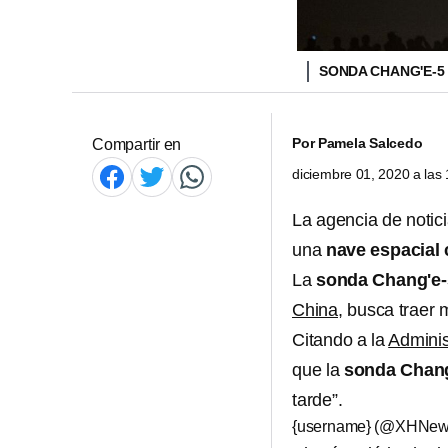
SONDA CHANG'E-5
Por
Pamela Salcedo
Compartir en
diciembre 01, 2020 a la
La agencia de notic
una
nave espacial
La
sonda Chang'e-
China
, busca traer 
Citando a la
Adminis
que la
sonda Chang
tarde”.
{username} (@XHNe