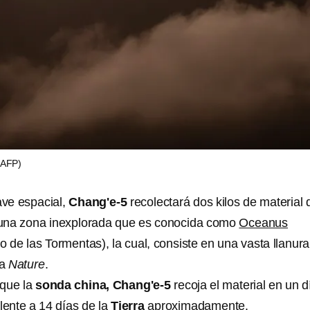
(AFP)
ave espacial,
Chang'e-5
recolectará dos kilos de material 
n una zona inexplorada que es conocida como
Oceanus
 de las Tormentas), la cual, consiste en una vasta llanura
ta
Nature
.
que la
sonda china, Chang'e-5
recoja el material en un d
lente a 14 días de la
Tierra
aproximadamente.