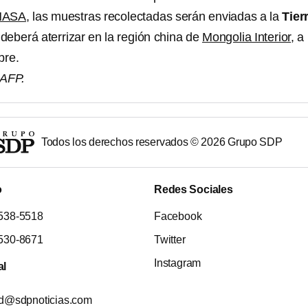
NASA
, las muestras recolectadas serán enviadas a la
Tier
deberá aterrizar en la región china de
Mongolia Interior
, a
bre.
 AFP.
Todos los derechos reservados ©
2026
Grupo SDP
o
Redes Sociales
538-5518
Facebook
530-8671
Twitter
Instagram
al
ad@sdpnoticias.com