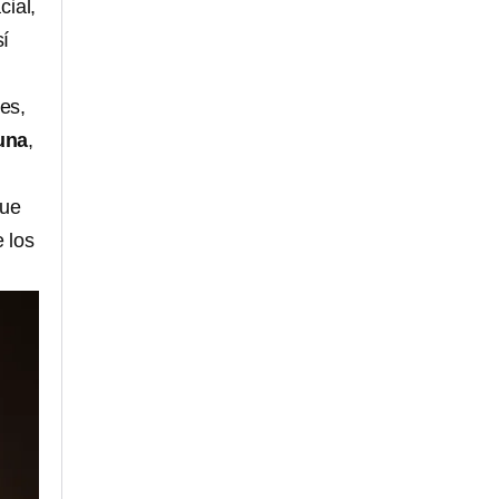
cial,
sí
res,
una
,
que
 los