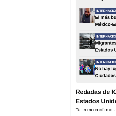
INTERNACIO
El más bu
México-Es
INTERNACIO
Migrantes
Estados 
INTERNACIO
No hay lu
Ciudades 
Redadas de IC
Estados Unido
Tal como confirmó l