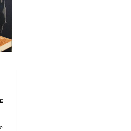
CE
lo