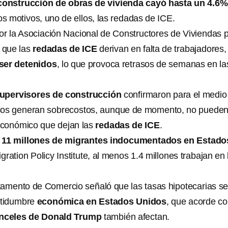
construcción de obras de vivienda cayó hasta un 4.6%
ios motivos, uno de ellos, las redadas de ICE.
or la Asociación Nacional de Constructores de Viviendas 
a que las
redadas de ICE
derivan en falta de trabajadores,
ser detenidos
, lo que provoca retrasos de semanas en la
supervisores de construcción
confirmaron para el medio
sos generan sobrecostos, aunque de momento, no puede
 económico que dejan las
redadas de ICE
.
s
11 millones de migrantes indocumentados en Estado
igration Policy Institute, al menos 1.4 millones trabajan en 
amento de Comercio señaló que las tasas hipotecarias s
rtidumbre
económica en Estados Unidos
, que acorde c
nceles de Donald Trump
también afectan.