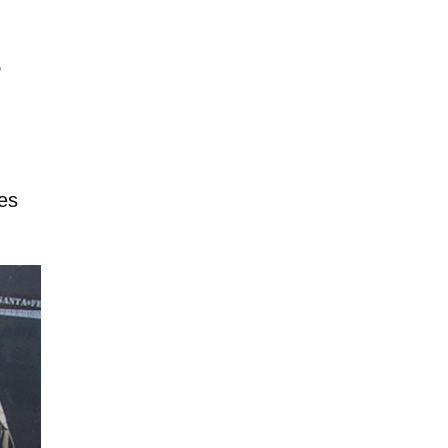
s
res