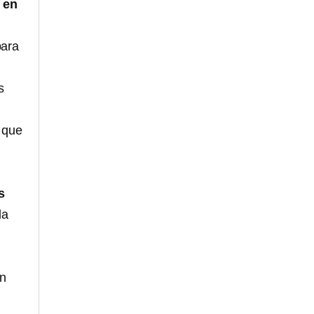
 en
para
s
 que
n
s
la
e
on