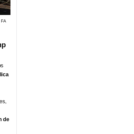
 FA
mp
os
lica
es,
n de