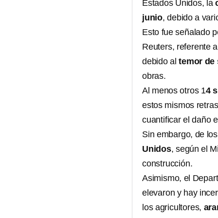
Estados Unidos, la
junio
, debido a var
Esto fue señalado p
Reuters, referente 
debido al
temor de 
obras.
Al menos otros 1
4 
estos mismos retra
cuantificar el daño
Sin embargo, de lo
Unidos
, según el M
construcción.
Asimismo, el Depart
elevaron y hay ince
los agricultores,
ara