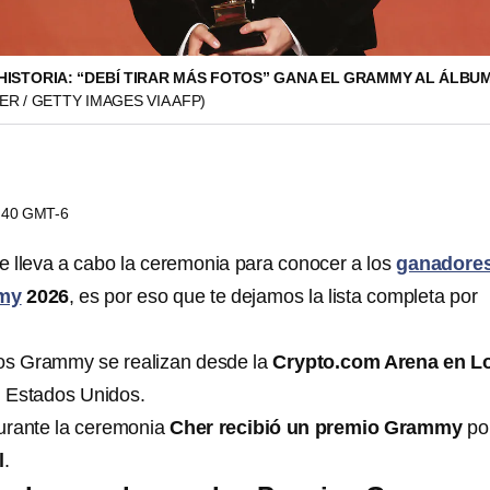
HISTORIA: “DEBÍ TIRAR MÁS FOTOS” GANA EL GRAMMY AL ÁLBU
ER / GETTY IMAGES VIA AFP)
8:40 GMT-6
e lleva a cabo la ceremonia para conocer a los
ganadores
mmy
2026
, es por eso que te dejamos la lista completa por
ios Grammy se realizan desde la
Crypto.com Arena en L
a, Estados Unidos.
urante la ceremonia
Cher recibió un premio Grammy
po
l
.