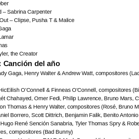
eber
d – Sabrina Carpenter
Out – Clipse, Pusha T & Malice
Gaga
Lamar
mas
ler, the Creator
 Canción del año
dy Gaga, Henry Walter & Andrew Watt, compositores (La
HicEilish O’Connell & Finneas O’Connell, compositores (Bil
gét Chahayed, Omer Fedi, Philip Lawrence, Bruno Mars, 
on Thomas & Henry Walter, compositores (Rosé, Bruno M
el Borrero, Scott Dittrich, Benjamin Falik, Benito Antonio
 Hugo René Sención Sanabria, Tyler Thomas Spry & Robe
es, compositores (Bad Bunny)