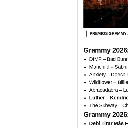
PREMIOS GRAMMY 
Grammy 2026:
DtMF – Bad Bun
Manchild – Sabri
Anxiety – Doechii
Wildflower – Billie
Abracadabra – L
Luther – Kendr
The Subway – Ch
Grammy 2026:
Debí Tirar Más