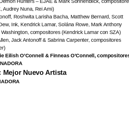
Demon Hunters – EJAE & Mark Sonnenblick, compositore
 Audrey Nuna, Rei Ami)
tonoff, Roshwita Larisha Bacha, Matthew Bernard, Scott
ew, Ink, Kendrick Lamar, Solána Rowe, Mark Anthony
 Washington, compositores (Kendrick Lamar con SZA)
llen, Jack Antonoff & Sabrina Carpenter, compositores
er)
lie Eilish O’Connell & Finneas O’Connell, compositore
 GANADORA
 Mejor Nuevo Artista
ANADORA