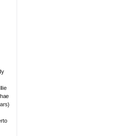
dy
lie
Chae
ars)
rto