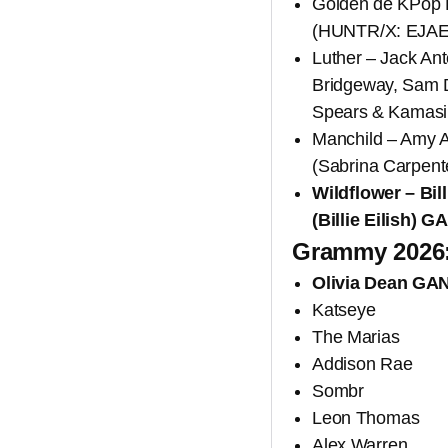
Golden de KPop 
(HUNTR/X: EJAE,
Luther – Jack An
Bridgeway, Sam D
Spears & Kamasi
Manchild – Amy A
(Sabrina Carpent
Wildflower – Bil
(Billie Eilish)
Grammy 2026:
Olivia Dean G
Katseye
The Marias
Addison Rae
Sombr
Leon Thomas
Alex Warren