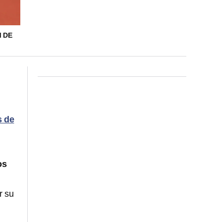
M DE
 de
os
r su