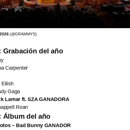
2026
(@GRAMMYS)
 Grabación del año
ny
na Carpenter
 Eilish
ady Gaga
ick Lamar ft. SZA GANADORA
appell Roan
 Álbum del año
 Fotos – Bad Bunny GANADOR