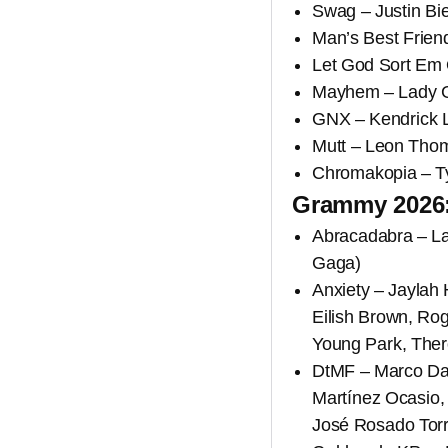
Swag – Justin Bi
Man’s Best Frien
Let God Sort Em 
Mayhem – Lady 
GNX – Kendrick 
Mutt – Leon Tho
Chromakopia – Ty
Grammy 2026:
Abracadabra – La
Gaga)
Anxiety – Jaylah 
Eilish Brown, Ro
Young Park, Ther
DtMF – Marco Dani
Martínez Ocasio,
José Rosado Torr