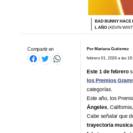
BAD BUNNY HACE 
L AÑO
(KEVIN WINT
Por
Mariana Gutierrez
Compartir en
febrero 01, 2026 a las 1
Este 1 de febrero
s
los Premios Gra
categorías.
Este año, los Prem
Ángeles
, Californi
Cabe señalar que d
trayectoria musica