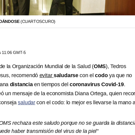
UDÁNDOSE
(CUARTOSCURO)
as 11:06 GMT-5
 de la Organización Mundial de la Salud (
OMS
), Tedros
sus, recomendó
evitar
saludarse
con el
codo
ya que no
sana
distancia
en tiempos del
coronavirus
Covid-19
.
iteó un mensaje de la economista Diana Ortega, quien reco
conseja
saludar
con el codo: lo mejor es llevarse la mano a
a OMS rechaza este saludo porque no se guarda la distanci
ede haber transmisión del virus de la piel"