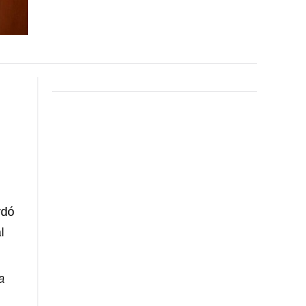
rdó
l
a