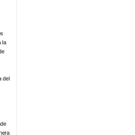
os
 la
de
a del
sde
nera