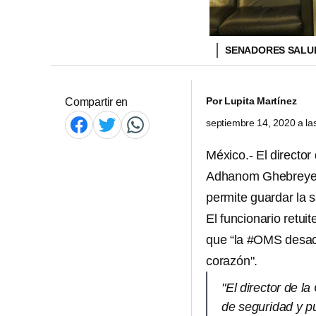
SENADORES SAL
Por
Lupita Martínez
Compartir en
septiembre 14, 2020 a l
México.- El director
Adhanom Ghebreye
permite guardar la 
El funcionario retu
que “la #OMS desa
corazón".
"El director de l
de seguridad y pu