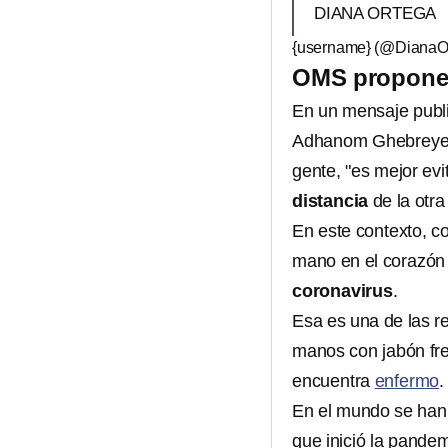
DIANA ORTEGA
{username} (@DianaO
OMS propone n
En un mensaje publi
Adhanom Ghebreyesu
gente, "es mejor evi
distancia
de la otra
En este contexto, 
mano en el corazón 
coronavirus
.
Esa es una de las r
manos con jabón fr
encuentra
enfermo
.
En el mundo se han
que inició la pande