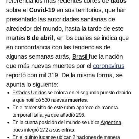
referencia los más recientes cortes de
datos
sobre el
Covid-19
en sus territorios, que han
presentado las autoridades sanitarias de
alrededor del mundo, hasta la tarde de este
martes
6 de abril
, en los cuales se indica que
en concordancia con las tendencias de
algunas semanas atrás,
Brasil
fue la nación
que más nuevas muertes por el
coronavirus
reportó con mil 319. De la misma forma, se
apunta lo siguiente:
Estados Unidos
se coloca en el segundo puesto debido
a que notificó 530 nuevas
muertes
.
En el tercer sitio de este rubro aparece de manera
temporal
Italia
, ya que añadió 296.
En la cuarta posición del mundo se ubica
Argentina
,
pues integró 272 a sus
cifras
.
En el quinto lugar se ubican 2 naciones de manera