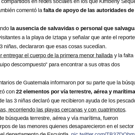
 compartidos en redes sociales en los que Kimberly Sequ
también comentó la
falta de apoyo de las autoridades de
ando
la ausencia de salvavidas o personal que salvag
visitantes a la playa de Iztapa y señalar que ante el report
 3 niñas, declararon que esas cosas sucedían.
r entregar el cuerpo de la primera menor hallada
y la falta
quipo descompuesto” para encontrar a sus otras dos
tarios de Guatemala informaron por su parte que la bús
izó con
22 elementos por vía terrestre, aérea y marítim
 las 3 niñas declaró que recibieron ayuda de los pescad
as, recorriendo las playas cercanas y con cuatrimotos
.
e búsqueda terrestre, aérea y vía marítima, fueron
rpos de las menores quienes desaparecieron en el sector 
el departamento de Escuintla.
pic.twitter.com/TB3ZDOb