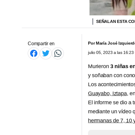
SEÑALAN ESTA COM
Por
María José Izquier
Compartir en
julio 05, 2023 a las 16:2
Murieron
3 niñas e
y soñaban con conoc
Los acontecimientos
Guayabo, Iztapa
, e
El informe se dio a 
mediante un vídeo q
hermanas de 7, 10 