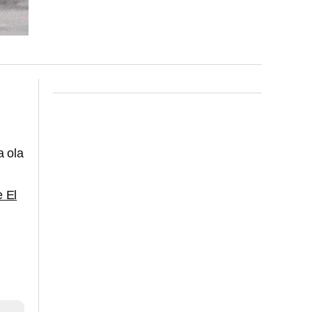
a ola
e El