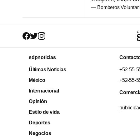
— Bomberos Voluntar
sdpnoticias
Contact
Últimas Noticias
+52-55-5
México
+52-55-5
Internacional
Comerci
Opinión
publicid
Estilo de vida
Deportes
Negocios