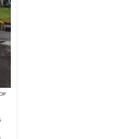
CIP
a