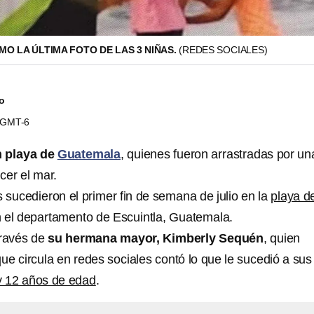
O LA ÚLTIMA FOTO DE LAS 3 NIÑAS.
(REDES SOCIALES)
do
3 GMT-6
n playa de
Guatemala
, quienes fueron arrastradas por un
er el mar.
 sucedieron el primer fin de semana de julio en la
playa d
n el departamento de Escuintla, Guatemala.
través de
su hermana mayor, Kimberly Sequén
, quien
ue circula en redes sociales contó lo que le sucedió a sus
y 12 años de edad
.