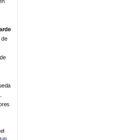
én
uarde
e de
 de
queda
a
.
ores
el
mNB