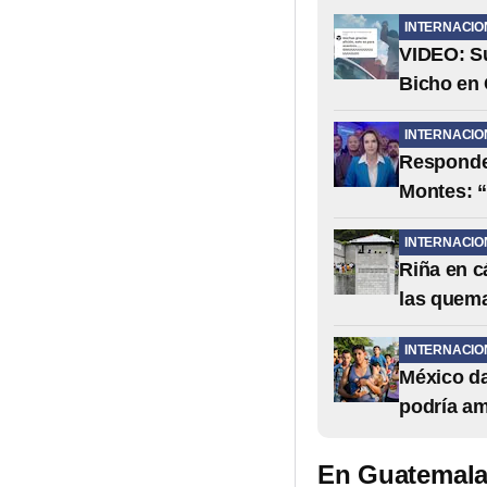
INTERNACIO
VIDEO: Su
Bicho en
INTERNACIO
Responden
Montes: “
INTERNACIO
Riña en c
las quem
INTERNACIO
México da
podría am
En Guatemala