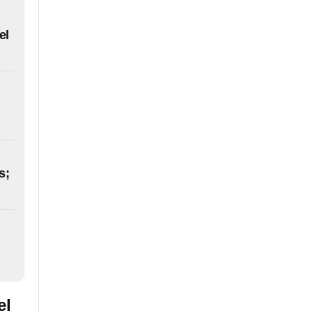
el
s;
el