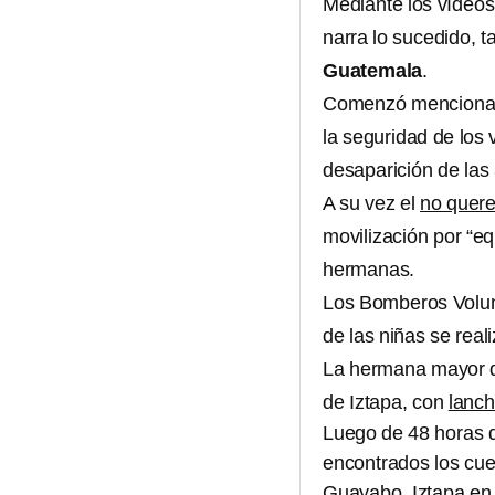
Mediante los vídeos
narra lo sucedido, 
Guatemala
.
Comenzó mencion
la seguridad de los 
desaparición de las
A su vez el
no quere
movilización por “e
hermanas.
Los Bomberos Volun
de las niñas se real
La hermana mayor de
de Iztapa, con
lanch
Luego de 48 horas d
encontrados los cue
Guayabo, Iztapa en 