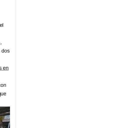
el
ó
,
s dos
s en
con
que