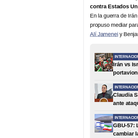
contra Estados Un
En la guerra de Irán
propuso mediar para
Alí Jamenei
y Benja
INTERNACIO
Irán vs I
portavion
INTERNACIO
Claudia 
ante ataq
INTERNACIO
GBU-57: 
cambiar la