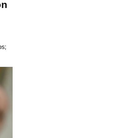
ón
os;