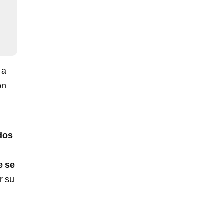
 a
ón.
dos
e se
r su