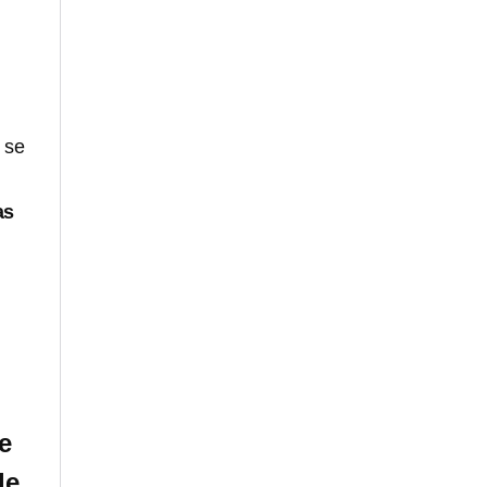
 se
as
ne
le