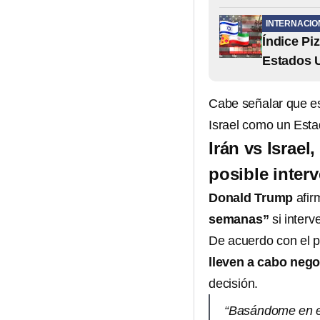
INTERNACIO
Índice Pi
Estados U
Cabe señalar que es
Israel como un Esta
Irán vs Israel
posible inter
Donald Trump
afir
semanas”
si interv
De acuerdo con el p
lleven a cabo nego
decisión.
“Basándome en el