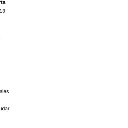
rta
 13
.
iales
yudar