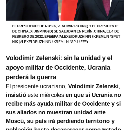
EL PRESIDENTE DE RUSIA, VLADIMIR PUTIN (I) Y EL PRESIDENTE
DE CHINA, XI JINPING (D) SE SALUDAN EN PEKÍN, CHINA, EL 4 DE
FEBRERO DE 2022. EFE/EPA/ALEXEI DRUZHININ / KREMLIN / SPUT
NIK
(ALEXEI DRUZHININ / KREMLIN / SPU / EFE)
Volodímir Zelenski: sin la unidad y el
apoyo militar de Occidente, Ucrania
perderá la guerra
El presidente ucraniano,
Volodímir Zelenski
,
insistió
este miércoles
en que si Ucrania no
recibe más ayuda militar de Occidente y si
sus aliados no muestran unidad ante
Moscú, su país irá perdiendo territorio y
población hasta desaparecer como Estado
.