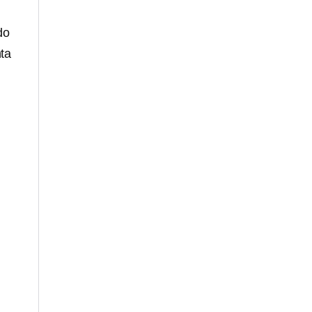
do
ta