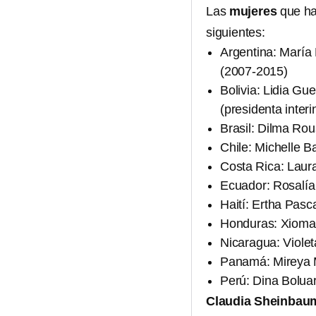
Las
mujeres
que ha
siguientes:
Argentina: María
(2007-2015)
Bolivia: Lidia Gu
(presidenta inter
Brasil: Dilma Rou
Chile: Michelle B
Costa Rica: Laur
Ecuador: Rosalía 
Haití: Ertha Pasc
Honduras: Xiomar
Nicaragua: Viole
Panamá: Mireya 
Perú: Dina Boluar
Claudia Sheinbaum