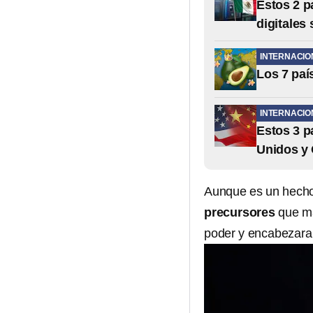
Estos 2 p
digitale
INTERNACIO
Los 7 pa
INTERNACIO
Estos 3 p
Unidos y
Aunque es un hecho
precursores
que ma
poder y encabezaran