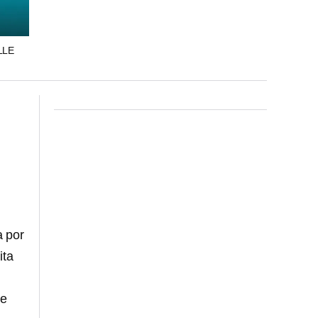
LLE
a por
ita
de