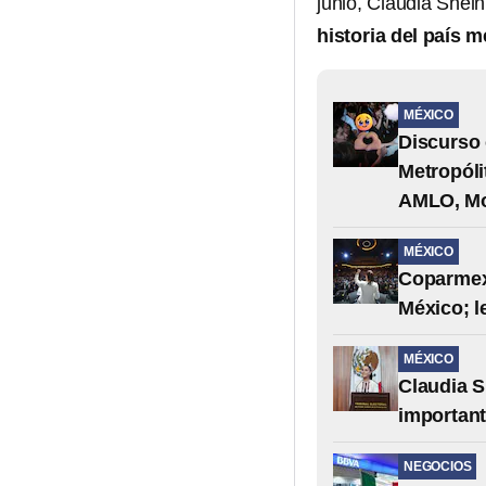
junio, Claudia Shei
historia del país 
MÉXICO
Discurso 
Metropóli
AMLO, Mo
MÉXICO
Coparmex 
México; l
MÉXICO
Claudia S
important
NEGOCIOS