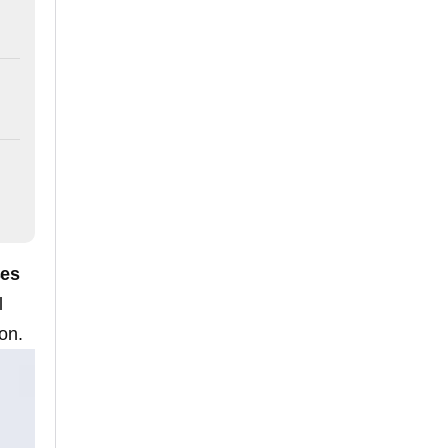
ses
l
on.