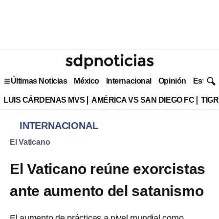
Últimas Noticias
México
Internacional
Opinión
Estilo 
LUIS CÁRDENAS MVS
AMÉRICA VS SAN DIEGO FC
TIG
INTERNACIONAL
El Vaticano
El Vaticano reúne exorcistas
ante aumento del satanismo
El aumento de prácticas a nivel mundial como