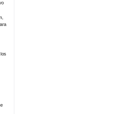
vo
n,
para
 los
de