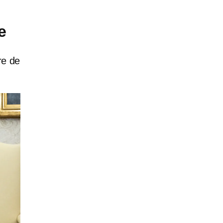
e
re de