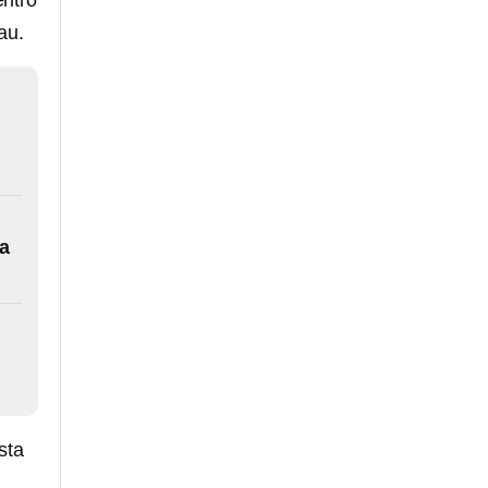
entro
au.
 a
sta