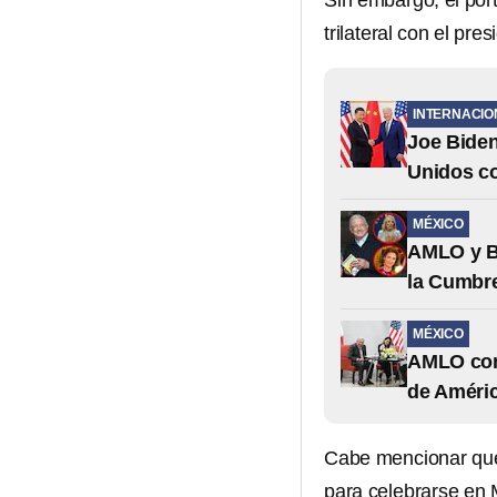
Sin embargo, el por
trilateral con el pre
INTERNACIO
Joe Biden
Unidos co
MÉXICO
AMLO y Be
la Cumbre
MÉXICO
AMLO con
de Améric
Cabe mencionar qu
para celebrarse en 