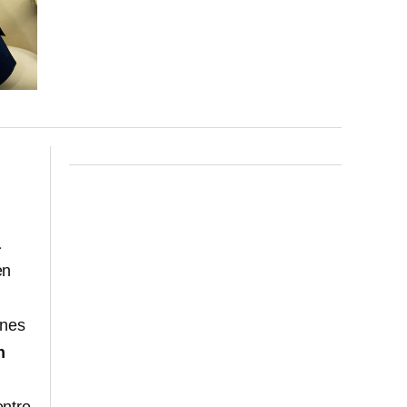
a
en
unes
n