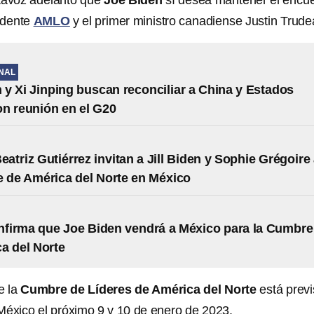
tavoz adelantó que
Joe Biden
sí desea mantener el encu
sidente
AMLO
y el primer ministro canadiense Justin Trude
NAL
 y Xi Jinping buscan reconciliar a China y Estados
n reunión en el G20
atriz Gutiérrez invitan a Jill Biden y Sophie Grégoire
 de América del Norte en México
firma que Joe Biden vendrá a México para la Cumbre
a del Norte
e la
Cumbre de Líderes de América del Norte
está previ
México el próximo 9 y 10 de enero de 2023.