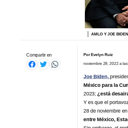
AMLO Y JOE BIDE
Por
Evelyn Ruiz
Compartir en
noviembre 28, 2022 a la
Joe Biden,
preside
México para la Cum
2023;
¿está desai
Y es que el portavo
28 de noviembre en 
entre México, Est