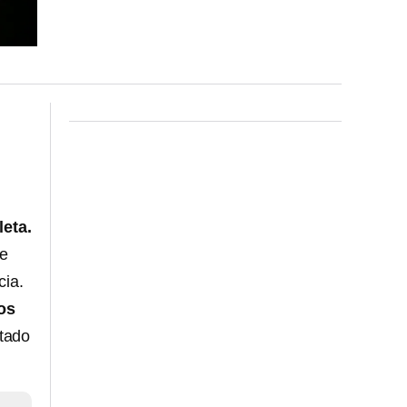
leta.
se
cia.
os
stado