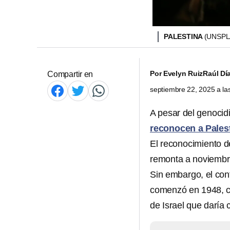
PALESTINA
(UNSPL
Por
Evelyn Ruiz
Raúl Dí
Compartir en
septiembre 22, 2025 a l
A pesar del genocid
reconocen a Pales
El reconocimiento 
remonta a noviembre
Sin embargo, el confl
comenzó en 1948, c
de Israel que daría 