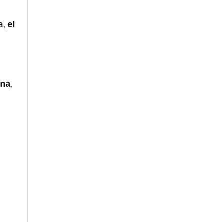
a,
el
ina
,