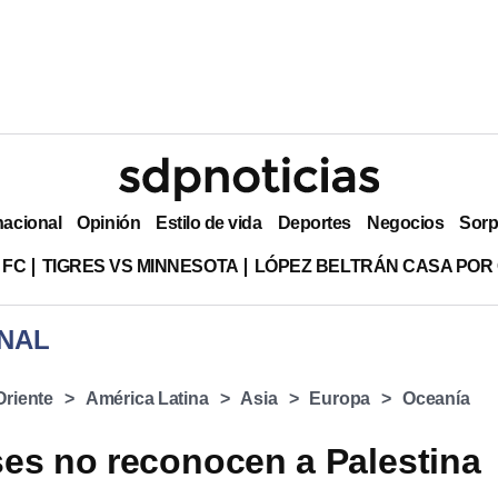
nacional
Opinión
Estilo de vida
Deportes
Negocios
Sorp
 FC
TIGRES VS MINNESOTA
LÓPEZ BELTRÁN CASA POR
NAL
Oriente
América Latina
Asia
Europa
Oceanía
es no reconocen a Palestina