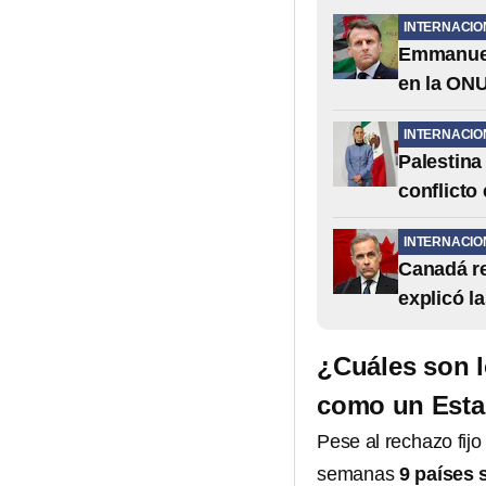
INTERNACIO
Emmanuel 
en la ON
INTERNACIO
Palestina
conflicto
INTERNACIO
Canadá r
explicó l
¿Cuáles son l
como un Est
Pese al rechazo fij
semanas
9 países 