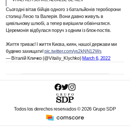
Сьогодні вітав бійців одного з батальйонів тероборони
столиці Лесю та Валерія. Вони давно живуть в
цивільному шлюбі, а тепер вирішили обвінчатися.
Церемонія відбулася поруч з одним із блок-постів.
Життя триває! І життя Києва, киян, нашої держави ми
будемо захищати!
pic.twitter.com/ys2kNN12Ws
— Віталій Кличко (@Vitaliy_Klychko)
March 6, 2022
Todos los derechos reservados ©
2026
Grupo SDP