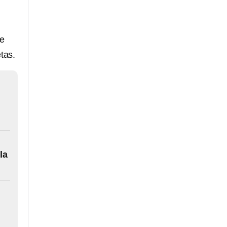
e
tas.
la