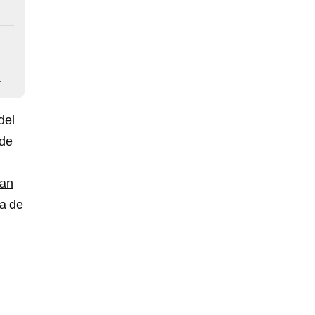
a
del
 de
ran
ia de