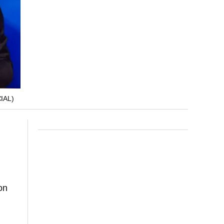
IAL)
on