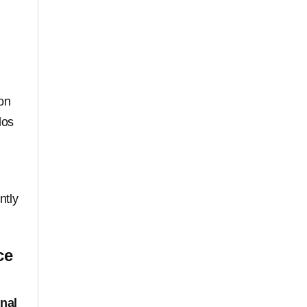
on
los
ntly
ce
nal