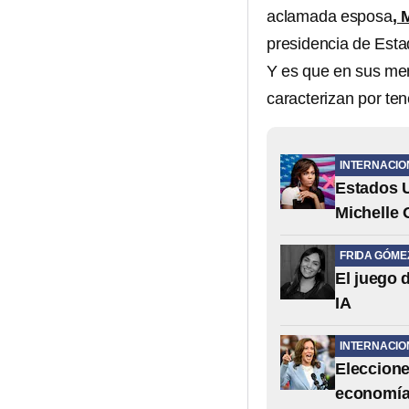
aclamada esposa
, 
presidencia de Esta
Y es que en sus me
caracterizan por te
INTERNACIO
Estados U
Michelle
FRIDA GÓME
El juego 
IA
INTERNACIO
Eleccione
economía