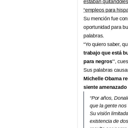
estaban quitándoles
“empleos para hisp
Su mención fue con
oportunidad para bu
palabras.
“Yo quiero saber, qu
trabajo que está b
para negros
’”, cue
Sus palabras causar
Michelle Obama re
siente amenazado 
“Por años, Donald
que la gente nos 
Su visión limitad
existencia de do