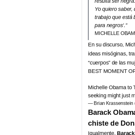
resulta ser negra
Yo quiero saber, q
trabajo que está
para negros’.”
MICHELLE OBA
En su discurso, Mic
ideas misóginas, tra
“cuerpos” de las mu
BEST MOMENT OF 
Michelle Obama to Tr
seeking might just m
— Brian Krassenstein
Barack Obama 
chiste de Do
Igualmente,
Barack