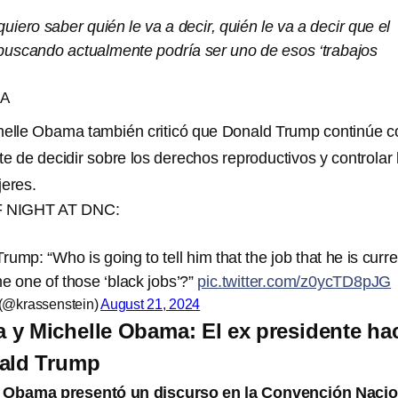
.
uiero saber quién le va a decir, quién le va a decir que el
 buscando actualmente podría ser uno de esos ‘trabajos
MA
helle Obama también criticó que Donald Trump continúe c
te de decidir sobre los derechos reproductivos y controlar 
jeres.
NIGHT AT DNC:
ump: “Who is going to tell him that the job that he is curre
e one of those ‘black jobs’?”
pic.twitter.com/z0ycTD8pJG
 (@krassenstein)
August 21, 2024
y Michelle Obama: El ex presidente ha
nald Trump
 Obama presentó un discurso en la Convención Nacio