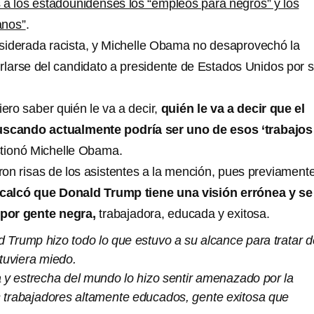
 a los estadounidenses los “empleos para negros” y los
anos”
.
siderada racista, y Michelle Obama no desaprovechó la
rlarse del candidato a presidente de Estados Unidos por 
iero saber quién le va a decir,
quién le va a decir que el
uscando actualmente podría ser uno de esos ‘trabajos
stionó Michelle Obama.
on risas de los asistentes a la mención, pues previamente
calcó que Donald Trump tiene una visión errónea y se
por gente negra,
trabajadora, educada y exitosa.
 Trump hizo todo lo que estuvo a su alcance para tratar d
tuviera miedo.
a y estrecha del mundo lo hizo sentir amenazado por la
s trabajadores altamente educados, gente exitosa que