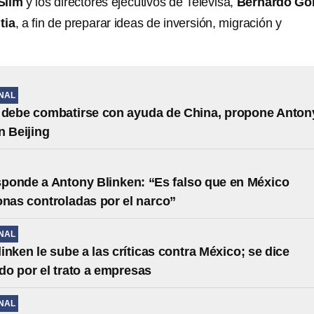
Slim
y los directores ejecutivos de Televisa,
Bernardo G
tia
, a fin de preparar ideas de inversión, migración y
NAL
 debe combatirse con ayuda de China, propone Anton
n Beijing
onde a Antony Blinken: “Es falso que en México
onas controladas por el narco”
NAL
inken le sube a las críticas contra México; se dice
o por el trato a empresas
NAL