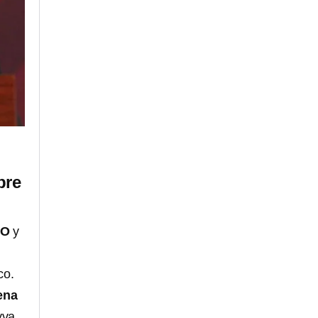
bre
LO
y
co.
cena
yva,