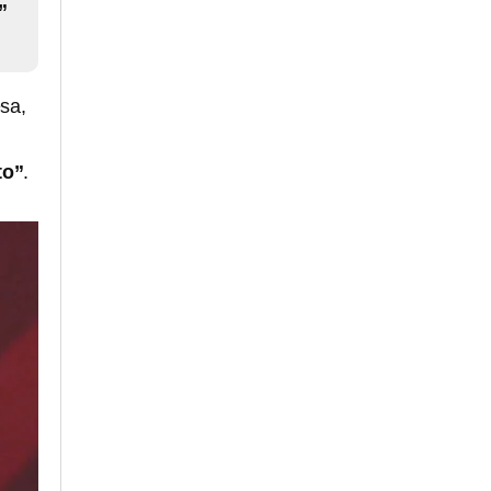
”
sa,
to”
.