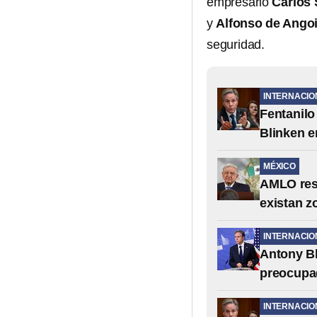
empresario
Carlos 
y
Alfonso de Angoi
seguridad.
INTERNACIO
Fentanilo
Blinken e
MÉXICO
AMLO resp
existan z
INTERNACIO
Antony Bl
preocupad
INTERNACIO