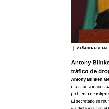
MAÑANERA DE AM
Antony Blinke
tráfico de dr
Antony Blinken
ate
otros funcionarios p
problema de
migra
El secretario se reu
y a distancia con el