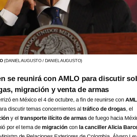
LO
(DANIEL AUGUSTO / DANIEL AUGUSTO)
n se reunirá con AMLO para discutir so
ogas, migración y venta de armas
rrizó en México el 4 de octubre, a fin de reunirse con
AM
ara discutir temas concernientes al
tráfico de drogas
, el
ción
y el
transporte ilícito de armas
de fuego hacia Méxi
nió por el tema de
migración
con
la canciller Alicia Bar
 Ministro de Relaciones Exteriores de Colombia, Álvaro Le