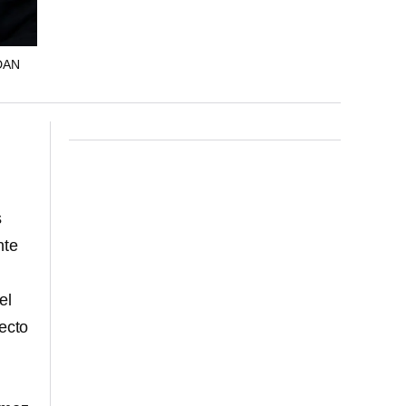
DAN
s
nte
el
ecto