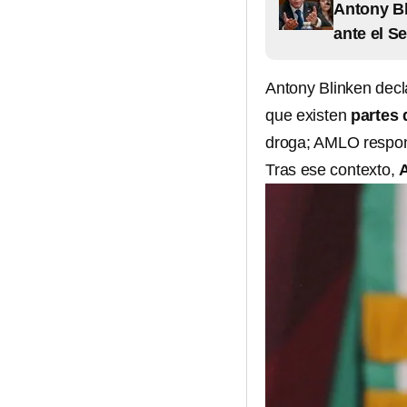
Antony Bl
ante el S
Antony Blinken decl
que existen
partes 
droga; AMLO respon
Tras ese contexto,