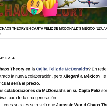
CHAOS THEORY EN CAJITA FELIZ DE MCDONALD'S MÉXICO
(EDUA
)
8:42 GMT-6
haos Theory en la
Cajita Feliz de McDonald’s
?
En rede
iltrado la nueva colaboración, pero
¿llegará a México?
Te
y
cuál sería el precio
.
las
colaboraciones de McDonald’s en su Cajita Feliz
so
ivas para toda una generación.
n redes sociales se reveló que
Jurassic World Chaos Th