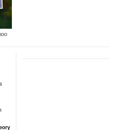
RDO
s
n
eory