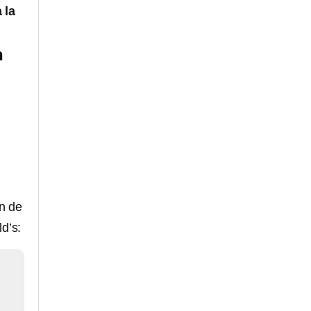
 la
n
an de
d’s: