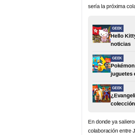
sería la próxima col
GEEK
Hello Kit
noticias
GEEK
Pokémon e
juguetes 
GEEK
¿Evangeli
colecció
En donde ya salieron
colaboración entre 