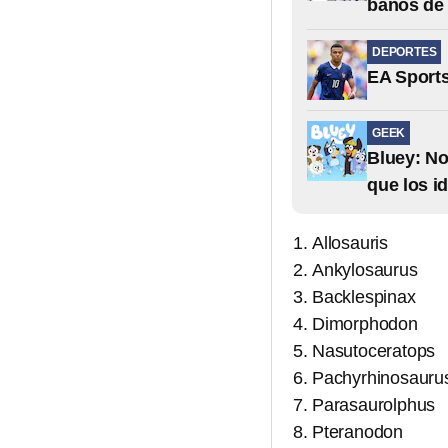
baños de 
DEPORTES
EA Sports
GEEK
Bluey: No
que los i
Allosauris
Ankylosaurus
Backlespinax
Dimorphodon
Nasutoceratops
Pachyrhinosauru
Parasaurolphus
Pteranodon