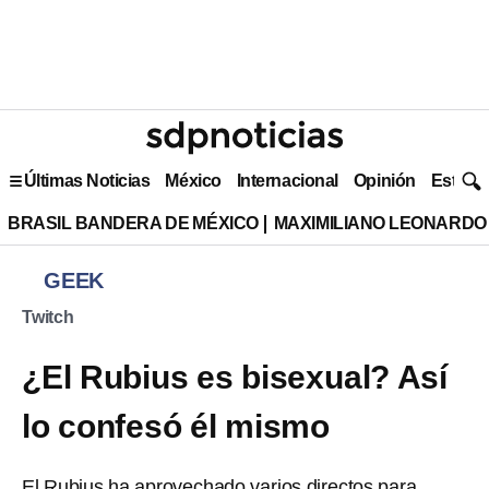
Últimas Noticias
México
Internacional
Opinión
Estilo 
BRASIL BANDERA DE MÉXICO
MAXIMILIANO LEONARDO
GEEK
Twitch
¿El Rubius es bisexual? Así
lo confesó él mismo
El Rubius ha aprovechado varios directos para