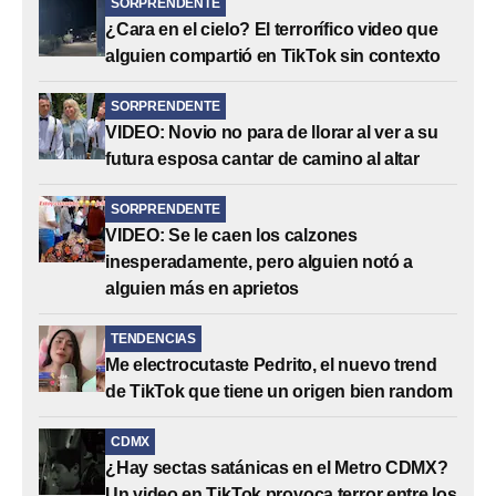
SORPRENDENTE
¿Cara en el cielo? El terrorífico video que
alguien compartió en TikTok sin contexto
SORPRENDENTE
VIDEO: Novio no para de llorar al ver a su
futura esposa cantar de camino al altar
SORPRENDENTE
VIDEO: Se le caen los calzones
inesperadamente, pero alguien notó a
alguien más en aprietos
TENDENCIAS
Me electrocutaste Pedrito, el nuevo trend
de TikTok que tiene un origen bien random
CDMX
¿Hay sectas satánicas en el Metro CDMX?
Un video en TikTok provoca terror entre los