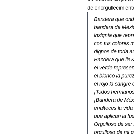
de enorgullecimient
Bandera que onde
bandera de Méxic
insignia que repr
con tus colores m
dignos de toda a
Bandera que lleva
el verde represen
el blanco la pure
el rojo la sangre
¡Todos hermanos 
¡Bandera de Méxic
enalteces la vid
que aplican la fu
Orgulloso de ser
orgulloso de mi g