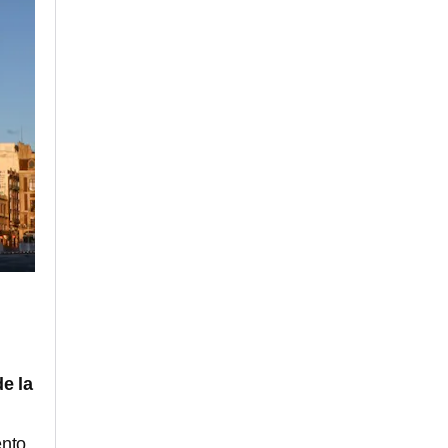
e la
ento