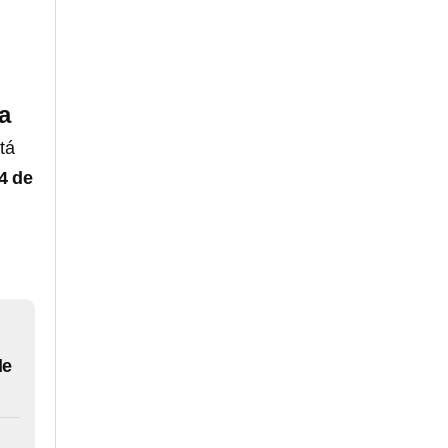
a
tá
4 de
de