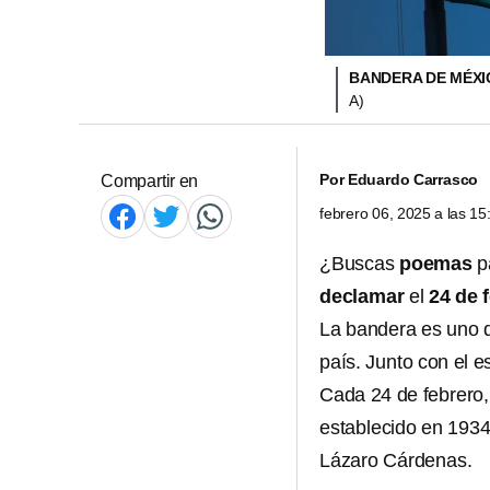
BANDERA DE MÉX
A)
Por
Eduardo Carrasco
Compartir en
febrero 06, 2025 a las 1
¿Buscas
poemas
p
declamar
el
24 de 
La bandera es uno 
país. Junto con el e
Cada 24 de febrero,
establecido en 1934
Lázaro Cárdenas.