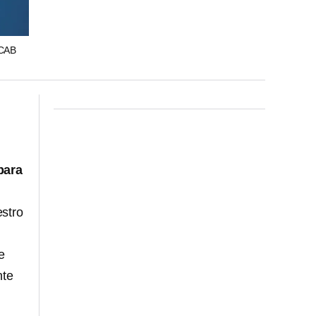
LCAB
para
estro
e
nte