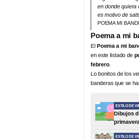
en donde quiera 
es motivo de sati
POEMA MI BAND
Poema a mi ba
El
Poema a mi ban
en este listado de
p
febrero
.
Lo bonitos de los v
banderas que se han
ESTILO DE V
Dibujos d
primavera
ESTILO DE V