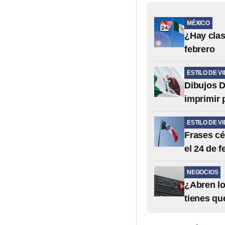
MÉXICO
¿Hay clas
febrero
ESTILO DE V
Dibujos D
imprimir 
ESTILO DE V
Frases cé
el 24 de f
NEGOCIOS
¿Abren lo
tienes qu