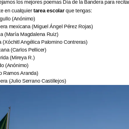
dejamos los mejores poemas Día de la Bandera para recitar
rte en cualquier
tarea escolar
que tengas:
rgullo (Anónimo)
ra mexicana (Miguel Ángel Pérez Rojas)
a (María Magdalena Ruiz)
 (Xóchitl Angélica Palomino Contreras)
ana (Carlos Pellicer)
rida (Mireya R.)
o (Anónimo)
o Ramos Aranda)
a (Julio Serrano Castillejos)