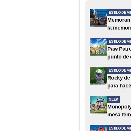
ESTILO DE V
Memorama 
la memor
ESTILO DE V
Paw Patro
punto de 
ESTILO DE V
Rocky de 
para hace
GEEK
Monopoly 
mesa temá
ESTILO DE V