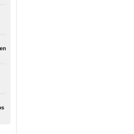
 en
os