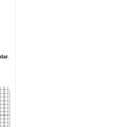
rdar
.