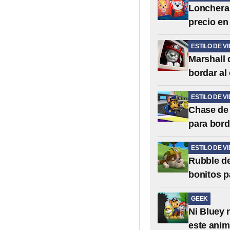
Lonchera
precio en
ESTILO DE V
Marshall 
bordar al
ESTILO DE V
Chase de 
para bord
ESTILO DE V
Rubble de
bonitos p
GEEK
Ni Bluey 
este anim