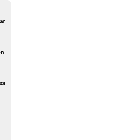
ar
en
es