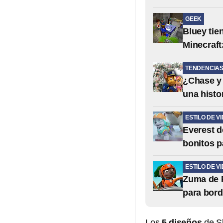
GEEK
Bluey tie
Minecraft
TENDENCIA
¿Chase y 
una histo
ESTILO DE V
Everest d
bonitos p
ESTILO DE V
Zuma de P
para bord
Los
5 diseños
de S