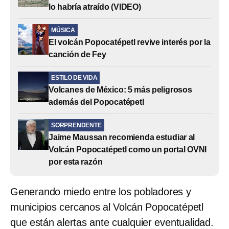
lo habría atraído (VIDEO)
MÚSICA
El volcán Popocatépetl revive interés por la
canción de Fey
ESTILO DE VIDA
Volcanes de México: 5 más peligrosos
además del Popocatépetl
SORPRENDENTE
Jaime Maussan recomienda estudiar al
Volcán Popocatépetl como un portal OVNI
por esta razón
Generando miedo entre los pobladores y
municipios cercanos al Volcán Popocatépetl
que están alertas ante cualquier eventualidad.