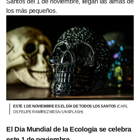
Santos del 1 de noviembre, llegan las almas de
los más pequeños.
ESTE 1 DE NOVIEMBRE ES EL DÍA DE TODOS LOS SANTOS
(CARL
OS FELIPE RAMÍREZ MESA / UNSPLASH)
El Día Mundial de la Ecología se celebra
este 1 de noviembre