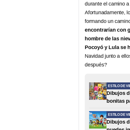
durante el camino a
Afortunadamente, lo
formando un camino 
encontrarían con g
hombre de las nie
Pocoyó y Lula se 
Navidad junto a ell
después?
ESTILO DE V
Dibujos d
bonitas p
ESTILO DE V
Dibujos d
puedes i