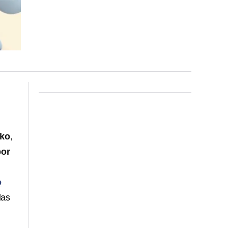
nko
,
por
o
las