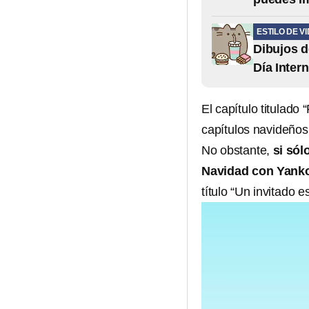
ESTILO DE V
Dibujos de
Día Inter
El capítulo titulad
capítulos navideño
No obstante,
si sól
Navidad con Yank
título “Un invitado 