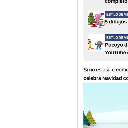
completo
ESTILO DE V
5 dibujos
ESTILO DE V
Pocoyó de
YouTube e
Si no es así, creem
celebra Navidad c