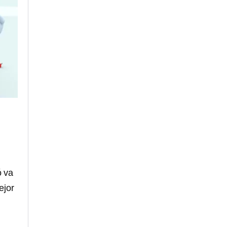
ó va
ejor