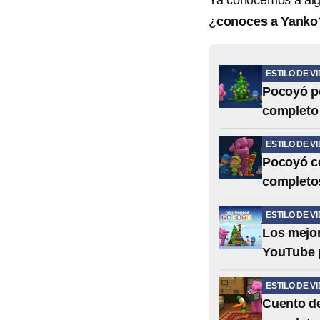
Ya conocemos a alg
¿
conoces a Yanko
ESTILO DE V
Pocoyó po
completo 
ESTILO DE V
Pocoyó ce
completos
ESTILO DE V
Los mejor
YouTube p
ESTILO DE V
Cuento de