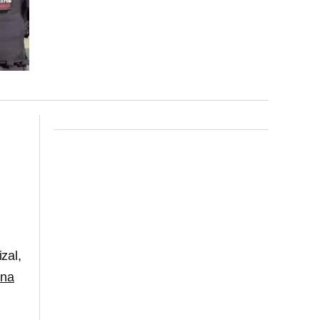
zal,
una