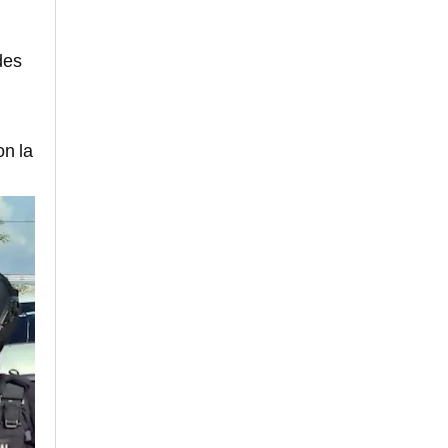
des
on la