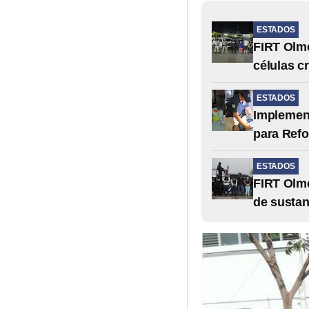
ESTADOS
FIRT Olme
células c
ESTADOS
Implement
para Refo
ESTADOS
FIRT Olme
de sustan