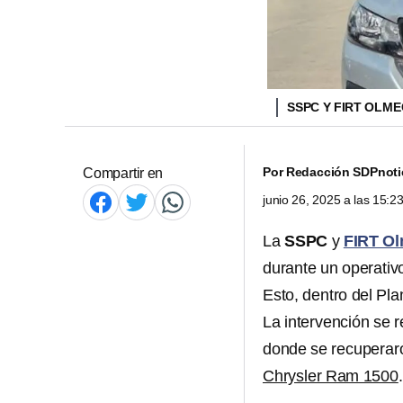
SSPC Y FIRT OLM
Por
Redacción SDPnoti
Compartir en
junio 26, 2025 a las 15:
La
SSPC
y
FIRT O
durante un operativo
Esto, dentro del Pla
La intervención se r
donde se recupera
Chrysler Ram 1500
.