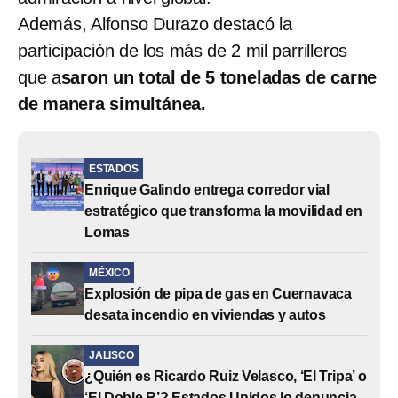
Además, Alfonso Durazo destacó la
participación de los más de 2 mil parrilleros
que a
saron un total de 5 toneladas de carne
de manera simultánea.
ESTADOS
Enrique Galindo entrega corredor vial
estratégico que transforma la movilidad en
Lomas
MÉXICO
Explosión de pipa de gas en Cuernavaca
desata incendio en viviendas y autos
JALISCO
¿Quién es Ricardo Ruiz Velasco, ‘El Tripa’ o
‘El Doble R’? Estados Unidos lo denuncia