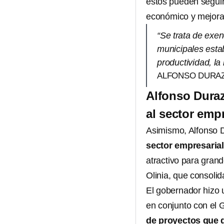
estos pueden seguir
económico y mejoran
“Se trata de exe
municipales estab
productividad, la
ALFONSO DURA
Alfonso Duraz
al sector empr
Asimismo, Alfonso 
sector empresarial
atractivo para grand
Olinia, que consolid
El gobernador hizo 
en conjunto con el 
de proyectos que 