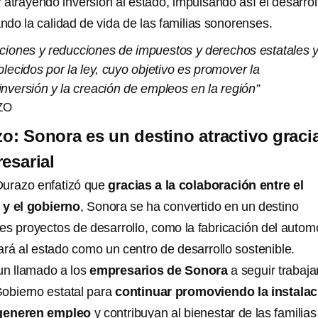
 atrayendo inversión al estado, impulsando así el desarrol
do la calidad de vida de las familias sonorenses.
nciones y reducciones de impuestos y derechos estatales 
lecidos por la ley, cuyo objetivo es promover la
 inversión y la creación de empleos en la región”
ZO
o: Sonora es un destino atractivo graci
esarial
Durazo enfatizó que
gracias a la colaboración entre el
 y el gobierno
, Sonora se ha convertido en un destino
es proyectos de desarrollo, como la fabricación del automó
ará al estado como un centro de desarrollo sostenible.
un llamado a los
empresarios de Sonora
a seguir trabaj
Gobierno estatal para
continuar promoviendo la instalac
generen empleo
y contribuyan al bienestar de las familias