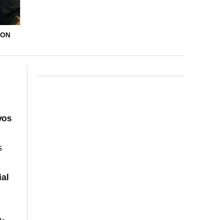
SON
vos
s
al