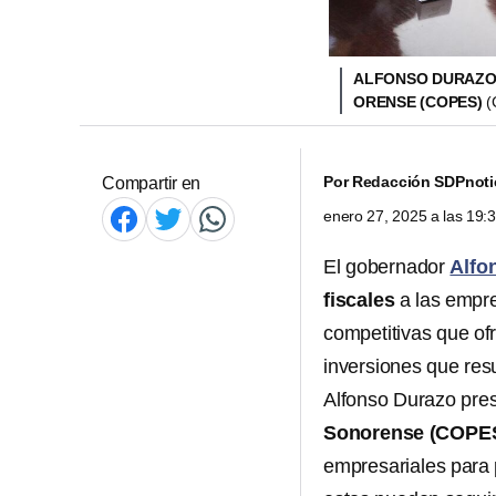
ALFONSO DURAZO 
ORENSE (COPES)
(
Por
Redacción SDPnoti
Compartir en
enero 27, 2025 a las 19
El gobernador
Alfo
fiscales
a las empr
competitivas que of
inversiones que res
Alfonso Durazo pres
Sonorense (COPE
empresariales para p