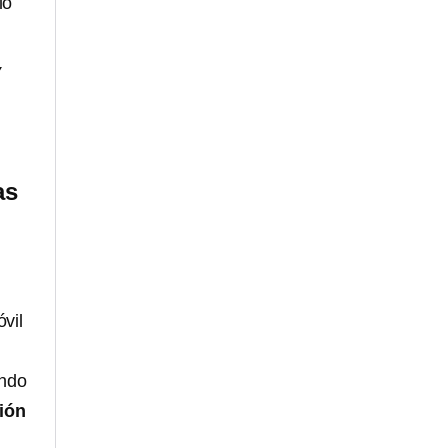
lo
y
as
vil
ando
ión