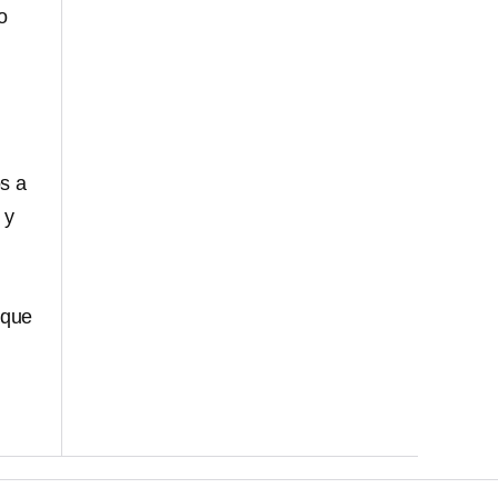
o
s a
 y
 que