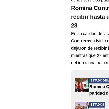
de los servicios públ
Romina Contr
recibir hasta
28
En su calidad de vi
Contreras
advirtió 
dejaron de recibir
mientras que 27 ent
debido a una baja r
ESTADO DE 
Romina Co
paridad d
ESTADOS