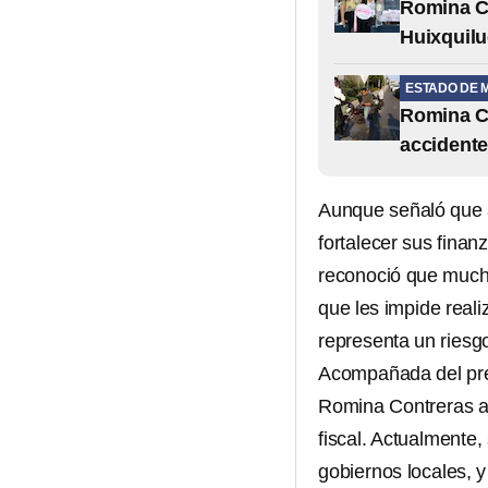
Romina Co
Huixquil
ESTADO DE 
Romina C
accidente
Aunque señaló que 
fortalecer sus finan
reconoció que mucho
que les impide reali
representa un riesgo
Acompañada del pr
Romina Contreras a
fiscal. Actualmente
gobiernos locales, 