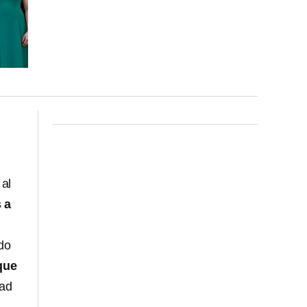
 al
s a
do
que
dad