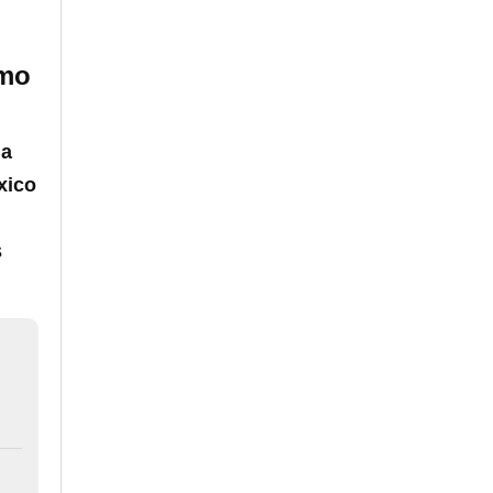
amo
na
xico
s