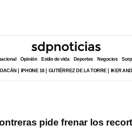
nacional
Opinión
Estilo de vida
Deportes
Negocios
Sorp
HOACÁN
IPHONE 18
GUTIÉRREZ DE LA TORRE
IKER AN
ntreras pide frenar los recor