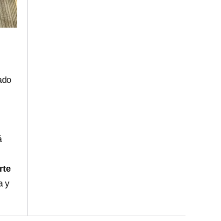
tado
á
rte
a y