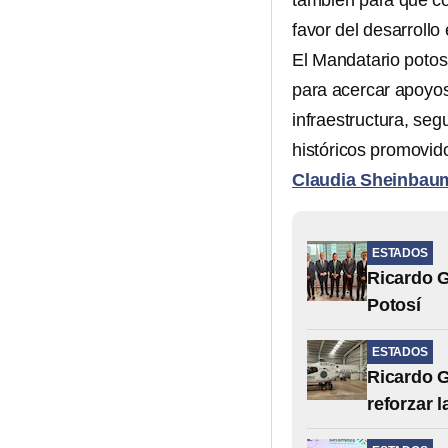
también para que co
favor del desarrollo
El Mandatario potosi
para acercar apoyos
infraestructura, seg
históricos promovid
Claudia Sheinbau
ESTADOS
Ricardo G
Potosí
ESTADOS
Ricardo G
reforzar 