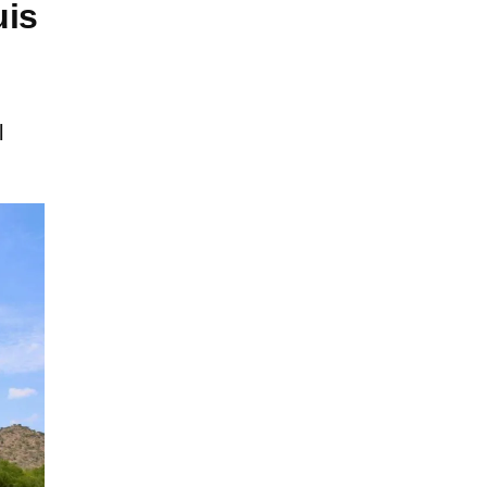
uis
l