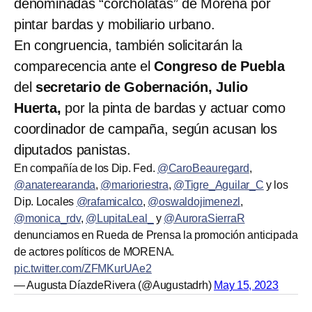
denominadas “corcholatas” de Morena por
pintar bardas y mobiliario urbano.
En congruencia, también solicitarán la
comparecencia ante el
Congreso de Puebla
del
secretario de Gobernación, Julio
Huerta,
por la pinta de bardas y actuar como
coordinador de campaña, según acusan los
diputados panistas.
En compañía de los Dip. Fed.
@CaroBeauregard
,
@anaterearanda
,
@marioriestra
,
@Tigre_Aguilar_C
y los
Dip. Locales
@rafamicalco
,
@oswaldojimenezl
,
@monica_rdv
,
@LupitaLeal_
y
@AuroraSierraR
denunciamos en Rueda de Prensa la promoción anticipada
de actores políticos de MORENA.
pic.twitter.com/ZFMKurUAe2
— Augusta DíazdeRivera (@Augustadrh)
May 15, 2023