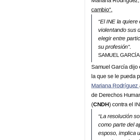
Mariana Rodríguez, 
cambio”.
“El INE la quier
violentando sus 
elegir entre part
su profesión”.
SAMUEL GARCÍA
Samuel García dijo 
la que se le pueda 
Mariana Rodríguez
de Derechos Human
(
CNDH
) contra el I
“La resolución so
como parte del a
esposo, implica 