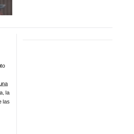
uto
una
a, la
e las