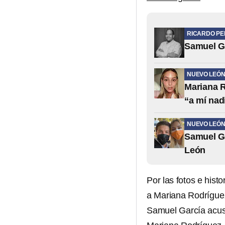
RICARDO P
Samuel Gar
NUEVO LEÓ
Mariana R
“a mí nad
NUEVO LEÓ
Samuel Ga
León
Por las fotos e his
a Mariana Rodríguez
Samuel García acusó