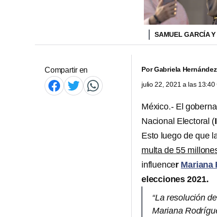
SAMUEL GARCÍA Y
Por
Gabriela Hernández
Compartir en
julio 22, 2021 a las 13:4
México.- El gobern
Nacional Electoral (
Esto luego de que l
multa de 55 millon
influence
r
Mariana 
elecciones 2021.
“La resolución de
Mariana Rodrígue