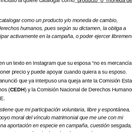
incluso la quiere catalogar como
“producto” o “moneda d
e catalogar como un producto y/o moneda de cambio,
derechos humanos, pues según su dictamen, la obliga a
icipar activamente en la campaña, o poder ejercer libremen
en un texto en Instagram que su esposa “no es mercancía
poner precio y puede apoyar cuando quiera a su esposo.
anunció que ya interpuso una queja ante la Comisión Esta
os (
CEDH
) y la Comisión Nacional de Derechos Humano
NE.
stiene que mi participación voluntaria, libre y espontánea,
poyo moral del vínculo matrimonial que me une con mi
una aportación en especie en campaña, cuestión sesgada,