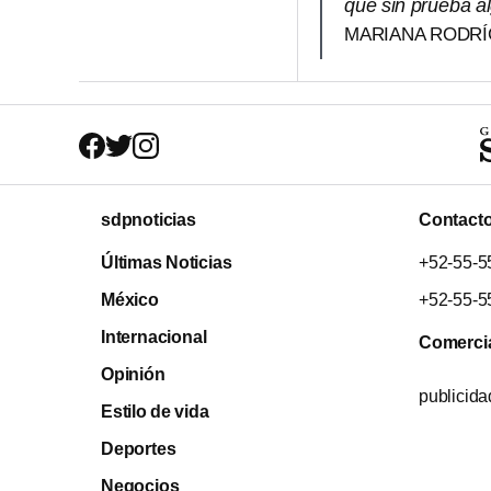
que sin prueba a
MARIANA RODR
sdpnoticias
Contact
Últimas Noticias
+52-55-5
México
+52-55-5
Internacional
Comerci
Opinión
publicid
Estilo de vida
Deportes
Negocios