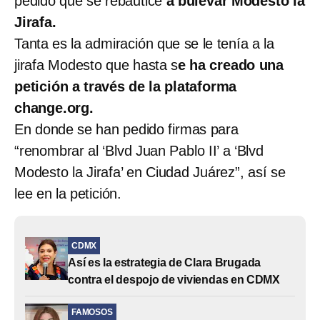
pedido que se rebautice
a bulevar Modesto la
Jirafa.
Tanta es la admiración que se le tenía a la
jirafa Modesto que hasta s
e ha creado una
petición a través de la plataforma
change.org.
En donde se han pedido firmas para
“renombrar al ‘Blvd Juan Pablo II’ a ‘Blvd
Modesto la Jirafa’ en Ciudad Juárez”, así se
lee en la petición.
CDMX
Así es la estrategia de Clara Brugada
contra el despojo de viviendas en CDMX
FAMOSOS