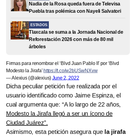
Nadia de la Rosa queda fuera de Televisa
Puebla tras polémica con Nayeli Salvatori
ESTADOS
Tlaxcala se suma a la Jornada Nacional de
Reforestación 2026 con más de 80 mil
árboles
Firmas para renombrar el ‘Blvd Juan Pablo II’ por ‘Blvd
Modesto la Jirafa’
https://t.co/w2bUSwNXvw
— Alexius (@alexius)
June 2, 2022
Dicha peculiar petición fue realizada por el
usuario identificado como Jaime Espinza, el
cual argumenta que: “A lo largo de 22 años,
Modesto la Jirafa llegó a ser un ícono de
Ciudad Juárez”.
Asimismo, esta petición asegura que
la jirafa