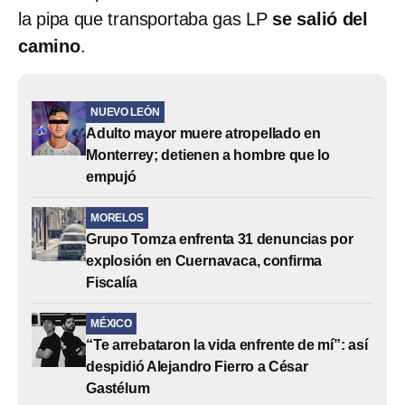
la pipa que transportaba gas LP
se salió del
camino
.
NUEVO LEÓN
Adulto mayor muere atropellado en
Monterrey; detienen a hombre que lo
empujó
MORELOS
Grupo Tomza enfrenta 31 denuncias por
explosión en Cuernavaca, confirma
Fiscalía
MÉXICO
“Te arrebataron la vida enfrente de mí”: así
despidió Alejandro Fierro a César
Gastélum