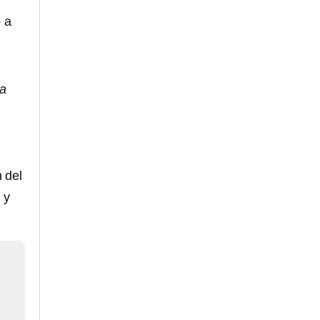
 a
ha
n del
 y