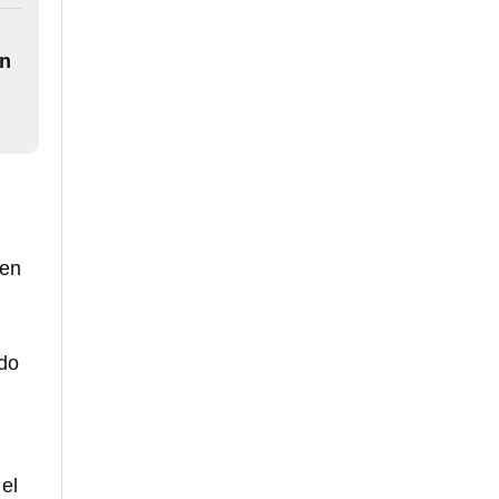
ón
 en
ado
 el