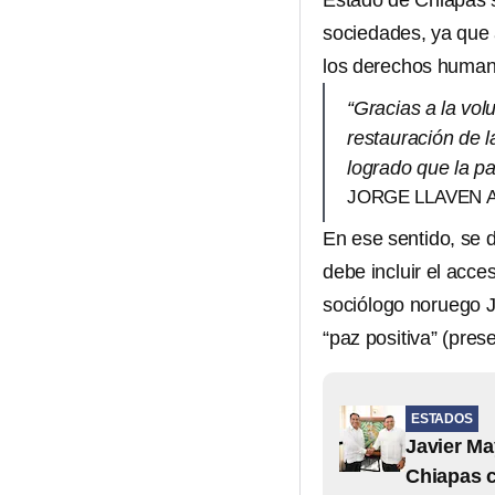
Estado de Chiapas s
sociedades, ya que 
los derechos human
“Gracias a la volu
restauración de 
logrado que la p
JORGE LLAVEN A
En ese sentido, se d
debe incluir el acces
sociólogo noruego J
“paz positiva” (prese
ESTADOS
Javier Ma
Chiapas 