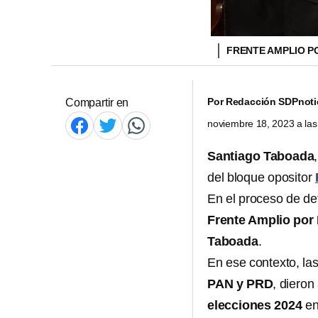
FRENTE AMPLIO P
Por
Redacción SDPnoti
Compartir en
noviembre 18, 2023 a la
Santiago Taboada
del bloque opositor
En el proceso de def
Frente Amplio por
Taboada
.
En ese contexto, las
PAN y PRD
, dieron
elecciones 2024
en 