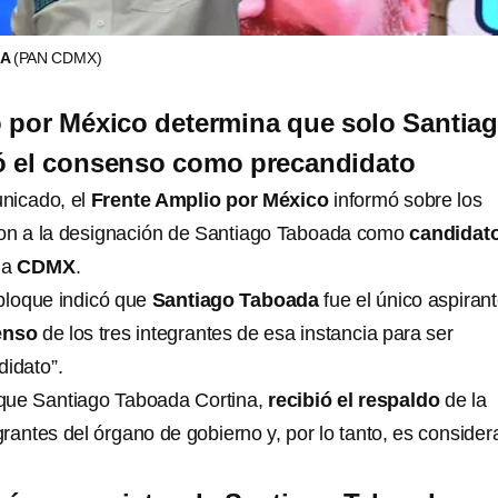
DA
(PAN CDMX)
 por México determina que solo Santia
ó el consenso como precandidato
nicado, el
Frente Amplio por México
informó sobre los
ron a la designación de Santiago Taboada como
candidat
la
CDMX
.
 bloque indicó que
Santiago Taboada
fue el único aspiran
enso
de los tres integrantes de esa instancia para ser
idato”.
que Santiago Taboada Cortina,
recibió el respaldo
de la
egrantes del órgano de gobierno y, por lo tanto, es conside