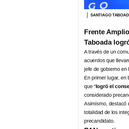
SANTIAGO TABOA
Frente Amplio
Taboada logr
A través de un comu
acuerdos que lleva
jefe de gobierno en 
En primer lugar, en
que “
logró el cons
considerado precand
Asimismo, destacó 
totalidad de los int
precandidato.