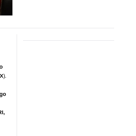
o
X
).
ago
I,