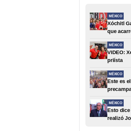
MÉXICO
Xóchitl G
que acarr
MÉXICO
VIDEO: Xó
priísta
MÉXICO
Este es e
precampañ
MÉXICO
Esto dice
realizó J