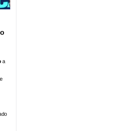
go
o
a
te
rado