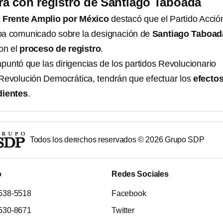
á con registro de Santiago Taboada
l
Frente Amplio por México
destacó que el Partido Acció
rpa comunicado sobre la designación de
Santiago Taboad
on el
proceso de registro
.
apuntó que las dirigencias de los partidos Revolucionario
a Revolución Democrática, tendrán que efectuar los
efecto
dientes
.
Todos los derechos reservados ©
2026
Grupo SDP
o
Redes Sociales
538-5518
Facebook
530-8671
Twitter