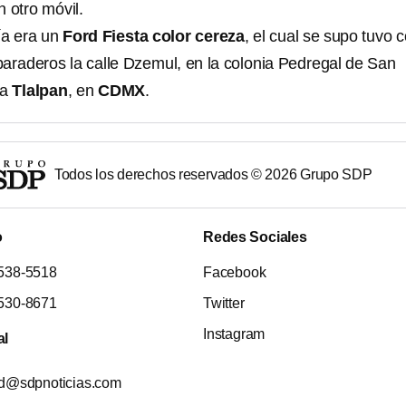
n otro móvil.
a era un
Ford Fiesta color cereza
, el cual se supo tuvo
paraderos la calle Dzemul, en la colonia Pedregal de San
ía
Tlalpan
, en
CDMX
.
Todos los derechos reservados ©
2026
Grupo SDP
o
Redes Sociales
538-5518
Facebook
530-8671
Twitter
Instagram
al
ad@sdpnoticias.com