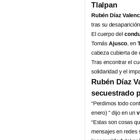
Tlalpan
Rubén Díaz Valenc
tras su desaparició
El cuerpo del
condu
Tomás
Ajusco
, en
cabeza cubierta de c
Tras encontrar el cu
solidaridad y el imp
Rubén Díaz Va
secuestrado p
“Perdimos todo conta
enero) ” dijo en un
v
“Estas son cosas qu
mensajes en redes s