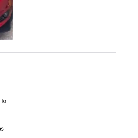
, lo
as