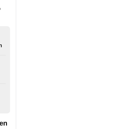
o
n
 en