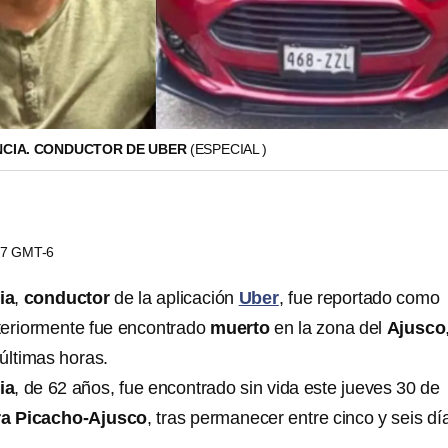
NCIA. CONDUCTOR DE UBER
(ESPECIAL )
:57 GMT-6
ia
,
conductor
de la aplicación
Uber
, fue reportado como
teriormente fue encontrado
muerto
en la zona del
Ajusco
últimas horas.
ia
, de 62 años, fue encontrado sin vida este jueves 30 de
ra Picacho-Ajusco
, tras permanecer entre cinco y seis dí