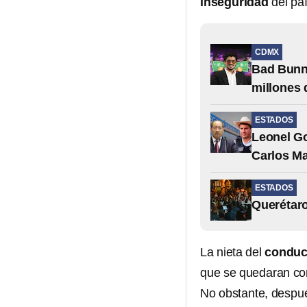
inseguridad
del paí
CDMX
Bad Bunn
millones 
ESTADOS
Leonel Go
Carlos M
ESTADOS
Querétaro
La nieta del
conduc
que se quedaran con
No obstante, despué