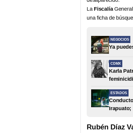
desaparecido.
La
Fiscalía
General 
una ficha de búsqued
NEGOCIOS
Ya puedes
CDMX
Karla Pat
feminicid
ESTADOS
Conductor
Irapuato;
Rubén Díaz Va