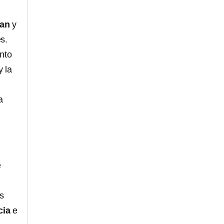
pan
y
s.
nto
y la
a
e
us
cia
e