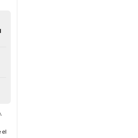
l
,
 el