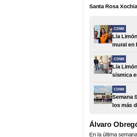
Santa Rosa Xochi
CDMX
Lía Limón
mural en 
CDMX
Lía Limón
sísmica e
CDMX
Semana Sa
los más d
Álvaro Obregó
En la última seman