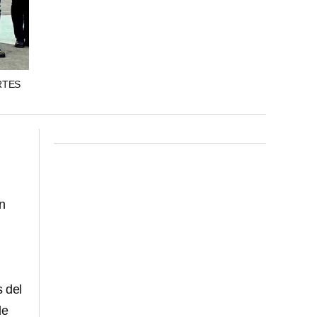
RTES
ón
 del
de